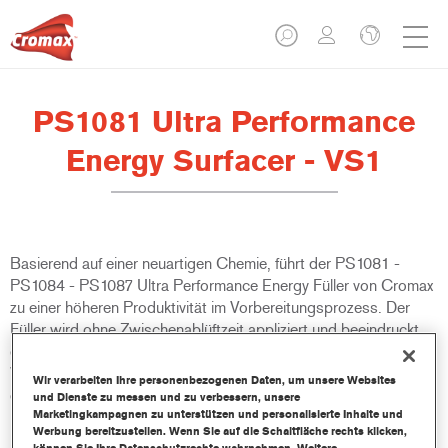
PS1081 Ultra Performance
Energy Surfacer - VS1
Basierend auf einer neuartigen Chemie, führt der PS1081 -
PS1084 - PS1087 Ultra Performance Energy Füller von Cromax
zu einer höheren Produktivität im Vorbereitungsprozess. Der
Füller wird ohne Zwischenablüftzeit appliziert und beeindruckt
durch seine schnelle Lufttrocknung. Er ist ideal geeignet für
Werkstätten die eine Erhöhung bei den täglichen Durchgängen
Wir verarbeiten Ihre personenbezogenen Daten, um unsere Websites
erzielen möchten.
und Dienste zu messen und zu verbessern, unsere
Marketingkampagnen zu unterstützen und personalisierte Inhalte und
Werbung bereitzustellen. Wenn Sie auf die Schaltfläche rechts klicken,
Produktmerkmale