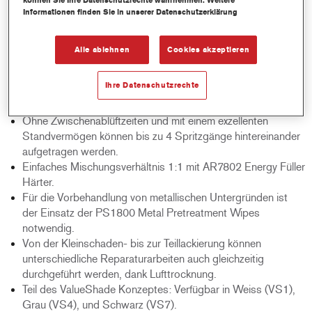
können Sie Ihre Datenschutzrechte wahrnehmen. Weitere
Sehr beeindruckende Trocknungseigenschaften. Er kann
Informationen finden Sie in unserer Datenschutzerklärung
bereits nach nur 20-40 Minuten Lufttrocknung geschliffen
werden. Um die Trockenzeiten zu verkürzen ist auch eine
Alle ablehnen
Cookies akzeptieren
Infrarot- oder forcierte Trocknung möglich.
Das hochwertige Erscheinungsbild und die glatte
Ihre Datenschutzrechte
Oberfläche führen zu einem besonders guten Glanz und
Decklackstand.
Ohne Zwischenablüftzeiten und mit einem exzellenten
Standvermögen können bis zu 4 Spritzgänge hintereinander
aufgetragen werden.
Einfaches Mischungsverhältnis 1:1 mit AR7802 Energy Füller
Härter.
Für die Vorbehandlung von metallischen Untergründen ist
der Einsatz der PS1800 Metal Pretreatment Wipes
notwendig.
Von der Kleinschaden- bis zur Teillackierung können
unterschiedliche Reparaturarbeiten auch gleichzeitig
durchgeführt werden, dank Lufttrocknung.
Teil des ValueShade Konzeptes: Verfügbar in Weiss (VS1),
Grau (VS4), und Schwarz (VS7).