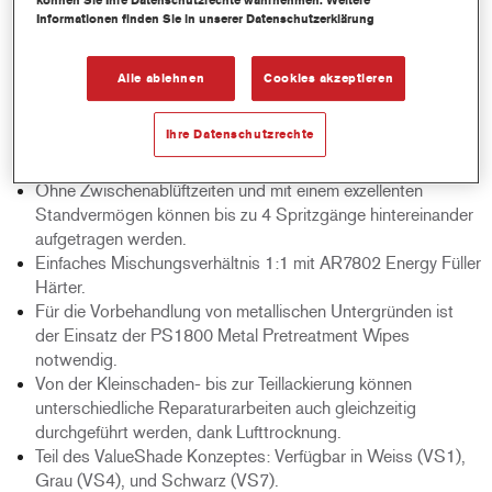
können Sie Ihre Datenschutzrechte wahrnehmen. Weitere
Sehr beeindruckende Trocknungseigenschaften. Er kann
Informationen finden Sie in unserer Datenschutzerklärung
bereits nach nur 20-40 Minuten Lufttrocknung geschliffen
werden. Um die Trockenzeiten zu verkürzen ist auch eine
Alle ablehnen
Cookies akzeptieren
Infrarot- oder forcierte Trocknung möglich.
Das hochwertige Erscheinungsbild und die glatte
Ihre Datenschutzrechte
Oberfläche führen zu einem besonders guten Glanz und
Decklackstand.
Ohne Zwischenablüftzeiten und mit einem exzellenten
Standvermögen können bis zu 4 Spritzgänge hintereinander
aufgetragen werden.
Einfaches Mischungsverhältnis 1:1 mit AR7802 Energy Füller
Härter.
Für die Vorbehandlung von metallischen Untergründen ist
der Einsatz der PS1800 Metal Pretreatment Wipes
notwendig.
Von der Kleinschaden- bis zur Teillackierung können
unterschiedliche Reparaturarbeiten auch gleichzeitig
durchgeführt werden, dank Lufttrocknung.
Teil des ValueShade Konzeptes: Verfügbar in Weiss (VS1),
Grau (VS4), und Schwarz (VS7).