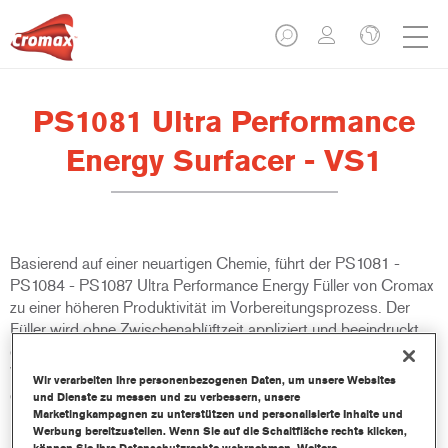
PS1081 Ultra Performance
Energy Surfacer - VS1
Basierend auf einer neuartigen Chemie, führt der PS1081 -
PS1084 - PS1087 Ultra Performance Energy Füller von Cromax
zu einer höheren Produktivität im Vorbereitungsprozess. Der
Füller wird ohne Zwischenablüftzeit appliziert und beeindruckt
durch seine schnelle Lufttrocknung. Er ist ideal geeignet für
Werkstätten die eine Erhöhung bei den täglichen Durchgängen
Wir verarbeiten Ihre personenbezogenen Daten, um unsere Websites
erzielen möchten.
und Dienste zu messen und zu verbessern, unsere
Marketingkampagnen zu unterstützen und personalisierte Inhalte und
Werbung bereitzustellen. Wenn Sie auf die Schaltfläche rechts klicken,
Produktmerkmale