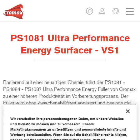
PS1081 Ultra Performance
Energy Surfacer - VS1
Basierend auf einer neuartigen Chemie, führt der PS1081 -
PS1084 - PS1087 Ultra Performance Energy Füller von Cromax
zu einer höheren Produktivität im Vorbereitungsprozess. Der
Füller wird ohne Zwischenablüftzeit appliziert und beeindruckt
durch seine schnelle Lufttrocknung. Er ist ideal geeignet für
Werkstätten die eine Erhöhung bei den täglichen Durchgängen
Wir verarbeiten Ihre personenbezogenen Daten, um unsere Websites
erzielen möchten.
und Dienste zu messen und zu verbessern, unsere
Marketingkampagnen zu unterstützen und personalisierte Inhalte und
Werbung bereitzustellen. Wenn Sie auf die Schaltfläche rechts klicken,
Produktmerkmale