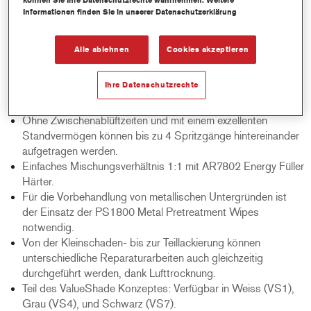
können Sie Ihre Datenschutzrechte wahrnehmen. Weitere
Sehr beeindruckende Trocknungseigenschaften. Er kann
Informationen finden Sie in unserer Datenschutzerklärung
bereits nach nur 20-40 Minuten Lufttrocknung geschliffen
werden. Um die Trockenzeiten zu verkürzen ist auch eine
Alle ablehnen
Cookies akzeptieren
Infrarot- oder forcierte Trocknung möglich.
Das hochwertige Erscheinungsbild und die glatte
Ihre Datenschutzrechte
Oberfläche führen zu einem besonders guten Glanz und
Decklackstand.
Ohne Zwischenablüftzeiten und mit einem exzellenten
Standvermögen können bis zu 4 Spritzgänge hintereinander
aufgetragen werden.
Einfaches Mischungsverhältnis 1:1 mit AR7802 Energy Füller
Härter.
Für die Vorbehandlung von metallischen Untergründen ist
der Einsatz der PS1800 Metal Pretreatment Wipes
notwendig.
Von der Kleinschaden- bis zur Teillackierung können
unterschiedliche Reparaturarbeiten auch gleichzeitig
durchgeführt werden, dank Lufttrocknung.
Teil des ValueShade Konzeptes: Verfügbar in Weiss (VS1),
Grau (VS4), und Schwarz (VS7).