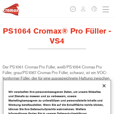
PS1064 Cromax® Pro Füller -
VS4
Der PS1061 Cromax Pro Füller, weiß/PS1064 Cromax Pro
Füller, grau/PS1067 Cromax Pro Füller, schwarz, ist ein VOC-
konformer Füller, der für eine ausgezeichnete Haftung zwischen
Basislack/Decklack und Untergrund sorgt. Der PS1061 Cromax
Pro Füller, weiß/PS1064 Cromax Pro Füller, grau/PS1067
Wir verarbeiten Ihre personenbezogenen Daten, um unsere Websites
Cromax Pro Füller, schwarz, gehört zum Cromax Pro System,
und Dienste zu messen und zu verbessern, unsere
ist einfach zu applizieren und sparsam in der Anwendung. Er
Marketingkampagnen zu unterstützen und personalisierte Inhalte und
Werbung bereitzustellen. Wenn Sie auf die Schaltfläche rechts klicken,
kann als Nass-in-Nass-Füller oder Schleiffüller für
können Sie Ihre Datenschutzrechte wahrnehmen. Weitere
Kleinschaden-, sowie Teil- und Ganzlackierungen auf
Informationen finden Sie in unserer Datenschutzerklärung