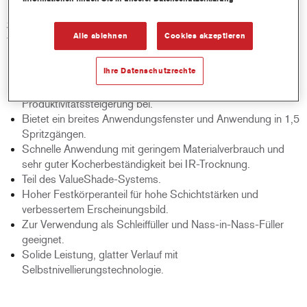
unterschiedlichen Untergründen eingesetzt werden. Er gehört
zum ValueShade System und bietet die optimale Grundierung
Alle ablehnen
Cookies akzeptieren
für jeden Decklackfarbton.
Ihre Datenschutzrechte
Produktmerkmale
Kurze Verarbeitungszeiten tragen zur
Produktivitätssteigerung bei.
Bietet ein breites Anwendungsfenster und Anwendung in 1,5
Spritzgängen.
Schnelle Anwendung mit geringem Materialverbrauch und
sehr guter Kocherbeständigkeit bei IR-Trocknung.
Teil des ValueShade-Systems.
Hoher Festkörperanteil für hohe Schichtstärken und
verbessertem Erscheinungsbild.
Zur Verwendung als Schleiffüller und Nass-in-Nass-Füller
geeignet.
Solide Leistung, glatter Verlauf mit
Selbstnivellierungstechnologie.