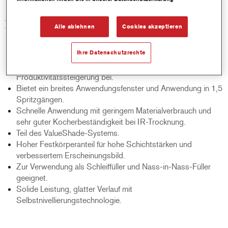
unterschiedlichen Untergründen eingesetzt werden. Er gehört
zum ValueShade System und bietet die optimale Grundierung
Alle ablehnen
Cookies akzeptieren
für jeden Decklackfarbton.
Ihre Datenschutzrechte
Produktmerkmale
Kurze Verarbeitungszeiten tragen zur
Produktivitätssteigerung bei.
Bietet ein breites Anwendungsfenster und Anwendung in 1,5
Spritzgängen.
Schnelle Anwendung mit geringem Materialverbrauch und
sehr guter Kocherbeständigkeit bei IR-Trocknung.
Teil des ValueShade-Systems.
Hoher Festkörperanteil für hohe Schichtstärken und
verbessertem Erscheinungsbild.
Zur Verwendung als Schleiffüller und Nass-in-Nass-Füller
geeignet.
Solide Leistung, glatter Verlauf mit
Selbstnivellierungstechnologie.