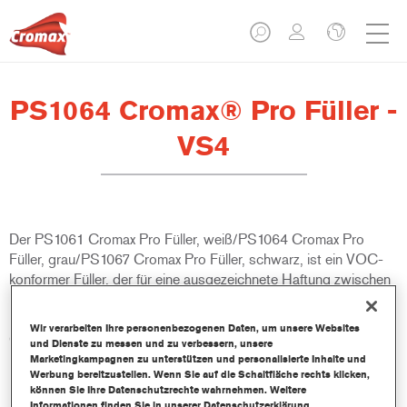
PS1064 Cromax® Pro Füller -
VS4
Der PS1061 Cromax Pro Füller, weiß/PS1064 Cromax Pro
Füller, grau/PS1067 Cromax Pro Füller, schwarz, ist ein VOC-
konformer Füller, der für eine ausgezeichnete Haftung zwischen
Basislack/Decklack und Untergrund sorgt. Der PS1061 Cromax
Pro Füller, weiß/PS1064 Cromax Pro Füller, grau/PS1067
Wir verarbeiten Ihre personenbezogenen Daten, um unsere Websites
Cromax Pro Füller, schwarz, gehört zum Cromax Pro System,
und Dienste zu messen und zu verbessern, unsere
ist einfach zu applizieren und sparsam in der Anwendung. Er
Marketingkampagnen zu unterstützen und personalisierte Inhalte und
Werbung bereitzustellen. Wenn Sie auf die Schaltfläche rechts klicken,
kann als Nass-in-Nass-Füller oder Schleiffüller für
können Sie Ihre Datenschutzrechte wahrnehmen. Weitere
Kleinschaden-, sowie Teil- und Ganzlackierungen auf
Informationen finden Sie in unserer Datenschutzerklärung