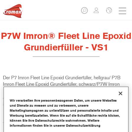
P7W Imron® Fleet Line Epoxid
Grundierfüller - VS1
Der P7 Imron Fleet Line Epoxid Grundierfüller, hellgrau/ P7B
Imron Fleet Line Epoxid Grundierfüller, schwarz/P7W Imron
Fleet Line Epoxid Grundierfüller, weiß, ist eine chromatfreie
Zweikomponenten-Epoxidgrundierung. Er bietet einen
Wir verarbeiten Ihre personenbezogenen Daten, um unsere Websites
zuverlässigen Korrosionsschutz und eine ausgezeichnete
und Dienste zu messen und zu verbessern, unsere
Beständigkeit gegen Feuchtigkeit und Chemikalien. Der Imron
Marketingkampagnen zu unterstützen und personalisierte Inhalte und
Werbung bereitzustellen. Wenn Sie auf die Schaltfläche rechts klicken,
Fleet Line Epoxid Grundierfüller eignet sich für viele
können Sie Ihre Datenschutzrechte wahrnehmen. Weitere
verschiedene Untergründe.
Informationen finden Sie in unserer Datenschutzerklärung