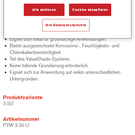
Produktmerkmale
Alle ablehnen
Cookies akzeptieren
Gute Fülleigenschaften, ausgezeichnetes Einschmelzen des
Sprühnebels und guter Decklackstand.
Ihre Datenschutzrechte
Extrem vielseitig.
Trägt zur Produktivitätssteigerung bei.
Eignet sich ideal für großflächige Anwendungen.
Bietet ausgezeichnete Korrosions-, Feuchtigkeits- und
Chemikalienbeständigkeit.
Teil des ValueShade-Systems.
Keine füllende Grundierung erforderlich.
Eignet sich zur Anwendung auf vielen unterschiedlichen
Untergründen.
Produktvariante
3.5LT
Artikelnummer
P7W 3.50 LI