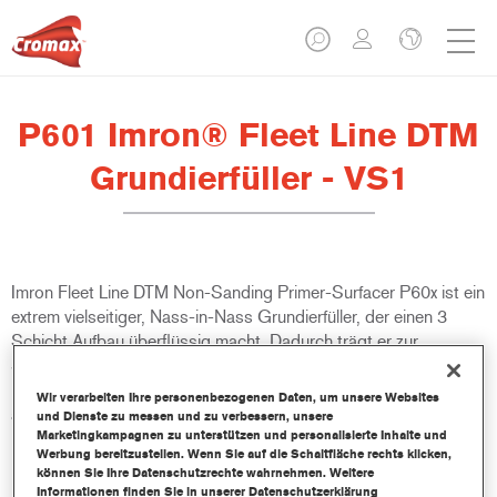
P601 Imron® Fleet Line DTM
Grundierfüller - VS1
Imron Fleet Line DTM Non-Sanding Primer-Surfacer P60x ist ein
extrem vielseitiger, Nass-in-Nass Grundierfüller, der einen 3
Schicht Aufbau überflüssig macht. Dadurch trägt er zur
Steigerung der Produktivität bei der Reparaturlackierung von
Nutzfahrzeugen bei. Er kann direkt auf eine Vielzahl von Metallen
Wir verarbeiten Ihre personenbezogenen Daten, um unsere Websites
appliziert werden. Dieser Grundierfüller ist für alle Decklacke der
und Dienste zu messen und zu verbessern, unsere
Marketingkampagnen zu unterstützen und personalisierte Inhalte und
Imron Fleet Line und Cromax Basecoats geeignet.
Werbung bereitzustellen. Wenn Sie auf die Schaltfläche rechts klicken,
können Sie Ihre Datenschutzrechte wahrnehmen. Weitere
Informationen finden Sie in unserer Datenschutzerklärung
Produktmerkmale