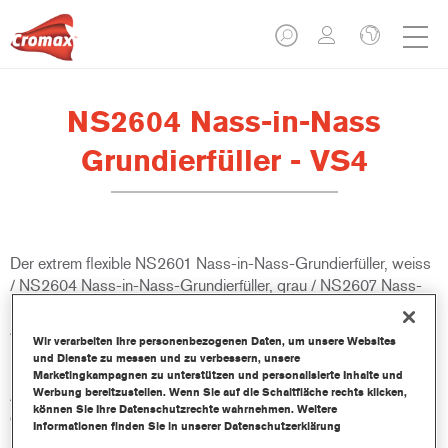
NS2604 Nass-in-Nass
Grundierfüller - VS4
Der extrem flexible NS2601 Nass-in-Nass-Grundierfüller, weiss
/ NS2604 Nass-in-Nass-Grundierfüller, grau / NS2607 Nass-
in-Nass-Grundierfüller, schwarz, macht einen zweistufigen
Auftrag überflüssig und und trägt so zur Steigerung der
Wir verarbeiten Ihre personenbezogenen Daten, um unsere Websites
Produktivität bei. Er kann direkt auf Metall und ungeschliffene
und Dienste zu messen und zu verbessern, unsere
Elektrotauchlacke sowie, mit dem Zusatz des Kunststoffadditivs
Marketingkampagnen zu unterstützen und personalisierte Inhalte und
Werbung bereitzustellen. Wenn Sie auf die Schaltfläche rechts klicken,
AZ9600, auf Kunststoffaußenteile aufgetragen werden. Er
können Sie Ihre Datenschutzrechte wahrnehmen. Weitere
eignet sich für alle Decklacke von Cromax.
Informationen finden Sie in unserer Datenschutzerklärung