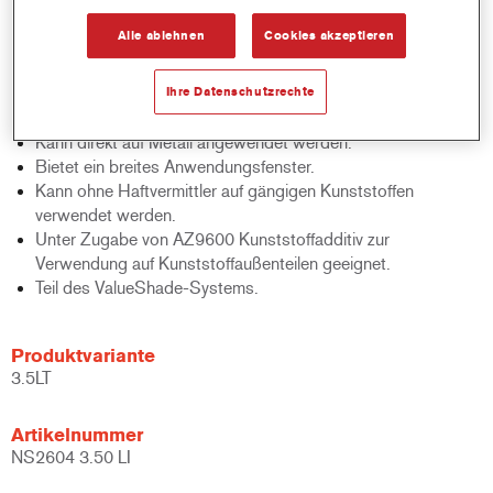
Produktmerkmale
Alle ablehnen
Cookies akzeptieren
Verfügt über einengroßen Toleranzbereich für
Spritzpistoleneinstellungen.
Ihre Datenschutzrechte
Ermöglicht kurze Überlackierzeiten.
Trägt zur Produktivitätssteigerung bei.
Kann direkt auf Metall angewendet werden.
Bietet ein breites Anwendungsfenster.
Kann ohne Haftvermittler auf gängigen Kunststoffen
verwendet werden.
Unter Zugabe von AZ9600 Kunststoffadditiv zur
Verwendung auf Kunststoffaußenteilen geeignet.
Teil des ValueShade-Systems.
Produktvariante
3.5LT
Artikelnummer
NS2604 3.50 LI