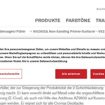
Suche
PRODUKTE
FARBTÖNE
TRA
dierungen/Füller
NS2602A Non-Sanding Primer-Surfacer - VS2
iten Ihre personenbezogenen Daten, um unsere Websites und Dienste zu messen un
 unsere Marketingkampagnen zu unterstützen und personalisierte Inhalte und Werb
llen. Wenn Sie auf die Schaltfläche rechts klicken, können Sie Ihre Datenschutzrech
NS2602A Non-Sanding Prim
ormationen finden Sie in unserer Datenschutzerklärung
enschutzrechte
Alle ablehnen
Cookies 
(weiß) ist ein extrem vielseitiger 2-Komponenten Nass-in-Nass
füller, der zur Steigerung der Produktivität die 2 Schichtlackierung
sig macht. Er kann sowohl direkt auf Metall oder die ungeschliffene
rung (E-Coat), als auch mit Hilfe des Additives AZ9600 auf Kunstoff
agen werden. Er eignet sich für alle Cromax Decklacke.