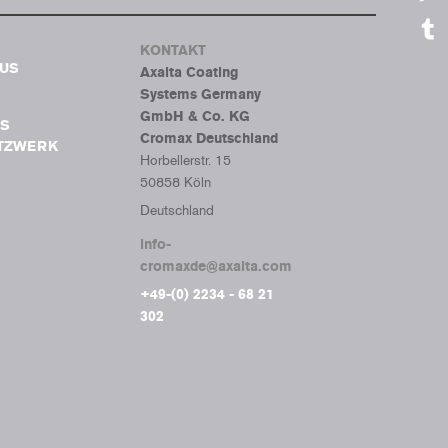
Mes
KONTAKT
Tumb
BUS
Axalta Coating
Systems Germany
GmbH & Co. KG
S
Cromax Deutschland
ETZWERK
Horbellerstr. 15
50858 Köln
Deutschland
info-
cromaxde@axalta.com
+49-(0) 2234 - 68 21
302