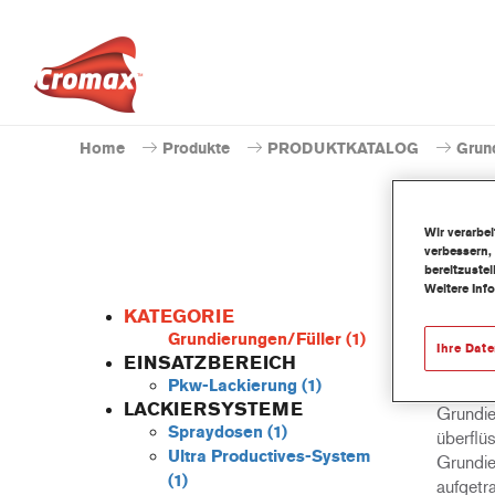
Home
Produkte
PRODUKTKATALOG
Grun
Wir verarbe
verbessern,
bereitzuste
Weitere Inf
KATEGORIE
Grundierungen/Füller
(1)
Ihre Dat
EINSATZBEREICH
Pkw-Lackierung
(1)
NS2602 
LACKIERSYSTEME
Grundier
Spraydosen
(1)
überflüs
Ultra Productives-System
Grundie
(1)
aufgetr