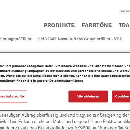
Suche
PRODUKTE
FARBTÖNE
TRA
dierungen/Füller
NS2602 Nass-in-Nass Grundierfüller - VS2
iten Ihre personenbezogenen Daten, um unsere Websites und Dienste zu messen un
 unsere Marketingkampagnen zu unterstützen und personalisierte Inhalte und Werb
NS2602 Nass-in-Nass Grun
llen. Wenn Sie auf die Schaltfläche rechts klicken, können Sie Ihre Datenschutzrech
ormationen finden Sie in unserer Datenschutzerklärung
enschutzrechte
Alle ablehnen
Cookies 
rem flexible NS2601 Nass-in-Nass-Grundierfüller, weiss / NS2604 
undierfüller, grau / NS2607 Nass-in-Nass-Grundierfüller, schwarz,
weistufigen Auftrag überflüssig und und trägt so zur Steigerung der
vität bei. Er kann direkt auf Metall und ungeschliffene Elektrotauchl
mit dem Zusatz des Kunststoffadditivs AZ9600, auf Kunststoffaußen