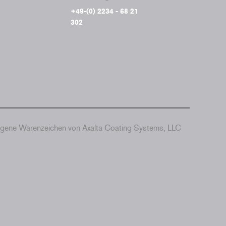
+49-(0) 2234 - 68 21
302
agene Warenzeichen von Axalta Coating Systems, LLC