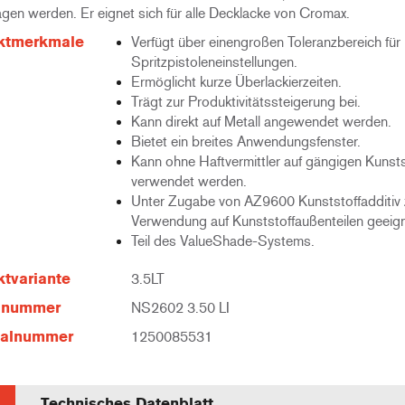
agen werden. Er eignet sich für alle Decklacke von Cromax.
ktmerkmale
Verfügt über einengroßen Toleranzbereich für
Spritzpistoleneinstellungen.
Ermöglicht kurze Überlackierzeiten.
Trägt zur Produktivitätssteigerung bei.
Kann direkt auf Metall angewendet werden.
Bietet ein breites Anwendungsfenster.
Kann ohne Haftvermittler auf gängigen Kunsts
verwendet werden.
Unter Zugabe von AZ9600 Kunststoffadditiv 
Verwendung auf Kunststoffaußenteilen geeign
Teil des ValueShade-Systems.
tvariante
3.5LT
elnummer
NS2602 3.50 LI
ialnummer
1250085531
Technisches Datenblatt