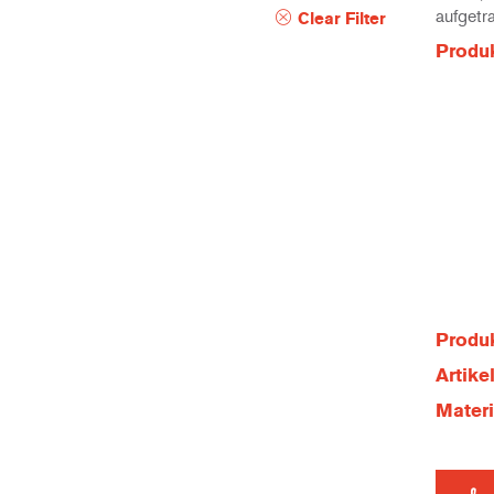
aufgetr
Clear Filter
Produ
Produk
Artik
Mater