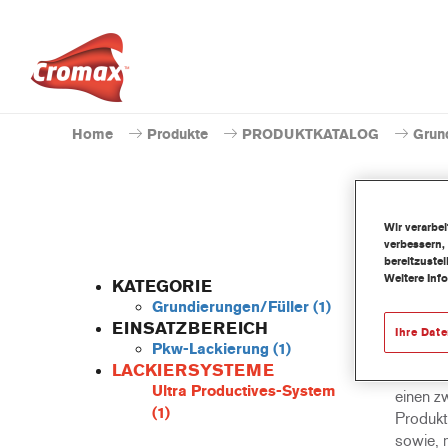
Home
Produkte
PRODUKTKATALOG
Grun
Wir verarbe
verbessern,
bereitzuste
Weitere Inf
KATEGORIE
Grundierungen/Füller
(1)
EINSATZBEREICH
Ihre Dat
Pkw-Lackierung
(1)
Der ext
LACKIERSYSTEME
Nass-Gr
Ultra Productives-System
einen z
(1)
Produkti
sowie, 