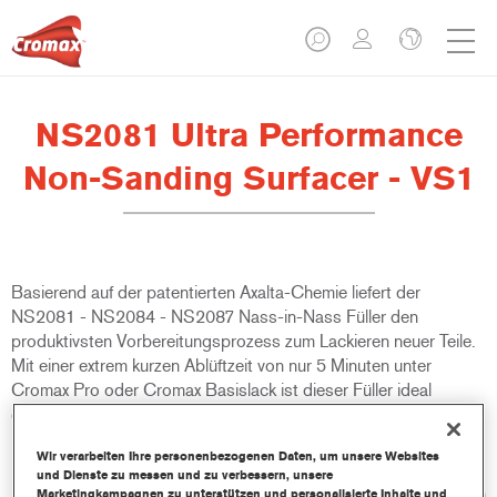
NS2081 Ultra Performance
Non-Sanding Surfacer - VS1
Basierend auf der patentierten Axalta-Chemie liefert der
NS2081 - NS2084 - NS2087 Nass-in-Nass Füller den
produktivsten Vorbereitungsprozess zum Lackieren neuer Teile.
Mit einer extrem kurzen Ablüftzeit von nur 5 Minuten unter
Cromax Pro oder Cromax Basislack ist dieser Füller ideal
geeignet für alle Betriebe, die hohe Durchläufe erreichen wollen.
Wir verarbeiten Ihre personenbezogenen Daten, um unsere Websites
Produktmerkmale
und Dienste zu messen und zu verbessern, unsere
Nach beeindruckenden 5 Minuten - abhängig von den lokalen
Marketingkampagnen zu unterstützen und personalisierte Inhalte und