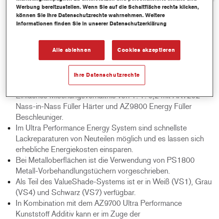
Werbung bereitzustellen. Wenn Sie auf die Schaltfläche rechts klicken,
klimatischen Bedingungen - kann bereits mit der
können Sie Ihre Datenschutzrechte wahrnehmen. Weitere
Überlackierung bzw. leichtem Anköpfen der Oberfläche
Informationen finden Sie in unserer Datenschutzerklärung
begonnen werden. Es ist keine forcierte oder IR-Trocknung
notwendig.
Alle ablehnen
Cookies akzeptieren
Das hochwertige Erscheinungsbild sorgt für einen
hervorragenden Glanz nach der Decklackierung.
Sehr einfach in 1 bis 2 Spritzgängen aufzutragen. Mit
Ihre Datenschutzrechte
ausgezeichnetem Standvermögen an senkrechten Flächen.
Einfaches Mischungsverhältnis von 1: 1: 0,2 mit AR7202
Nass-in-Nass Füller Härter und AZ9800 Energy Füller
Beschleuniger.
Im Ultra Performance Energy System sind schnellste
Lackreparaturen von Neuteilen möglich und es lassen sich
erhebliche Energiekosten einsparen.
Bei Metalloberflächen ist die Verwendung von PS1800
Metall-Vorbehandlungstüchern vorgeschrieben.
Als Teil des ValueShade-Systems ist er in Weiß (VS1), Grau
(VS4) und Schwarz (VS7) verfügbar.
In Kombination mit dem AZ9700 Ultra Performance
Kunststoff Additiv kann er im Zuge der