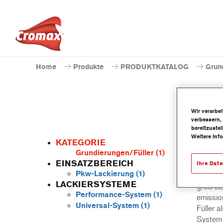
Home
Produkte
PRODUKTKATALOG
Grun
Wir verarbe
verbessern,
bereitzuste
Weitere Inf
KATEGORIE
Grundierungen/Füller
(1)
EINSATZBEREICH
Ihre Dat
Pkw-Lackierung
(1)
Der LE2
LACKIERSYSTEME
grau/LE
Performance-System
(1)
emissio
Universal-System
(1)
Füller 
System 