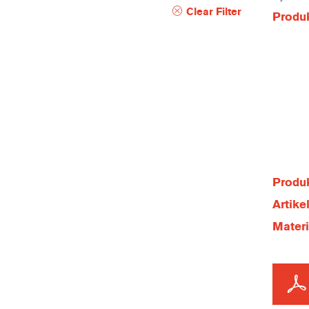
Clear Filter
Produ
Produk
Artik
Mater