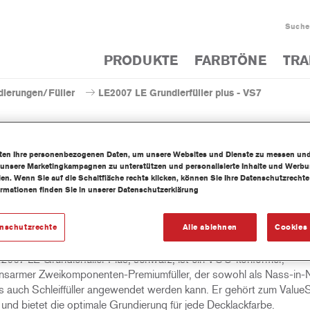
Suche
PRODUKTE
FARBTÖNE
TRA
dierungen/Füller
LE2007 LE Grundierfüller plus - VS7
iten Ihre personenbezogenen Daten, um unsere Websites und Dienste zu messen un
 unsere Marketingkampagnen zu unterstützen und personalisierte Inhalte und Werb
LE2007 LE Grundierfüll
llen. Wenn Sie auf die Schaltfläche rechts klicken, können Sie Ihre Datenschutzrech
ormationen finden Sie in unserer Datenschutzerklärung
enschutzrechte
Alle ablehnen
Cookies 
001 LE Grundierfüller Plus, weiß/ LE2004 LE Grundierfüller Plus,
2007 LE Grundierfüller Plus, schwarz, ist ein VOC-konformer,
nsarmer Zweikomponenten-Premiumfüller, der sowohl als Nass-in-
als auch Schleiffüller angewendet werden kann. Er gehört zum Valu
und bietet die optimale Grundierung für jede Decklackfarbe.