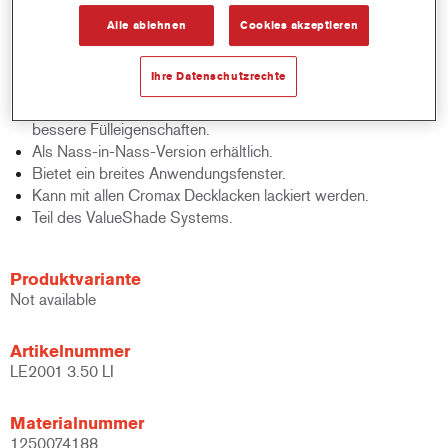
Bietet ausgezeichnete mechanische und
Alle ablehnen
Cookies akzeptieren
Nassschleifeigenschaften.
Herausragender Decklackstand.
Ihre Datenschutzrechte
Trägt zur Produktivitätssteigerung bei.
Hat niedrigen VOC-Gehalt sowie sehr Festkörpergehalt für
bessere Fülleigenschaften.
Als Nass-in-Nass-Version erhältlich.
Bietet ein breites Anwendungsfenster.
Kann mit allen Cromax Decklacken lackiert werden.
Teil des ValueShade Systems.
Produktvariante
Not available
Artikelnummer
LE2001 3.50 LI
Materialnummer
1250074188