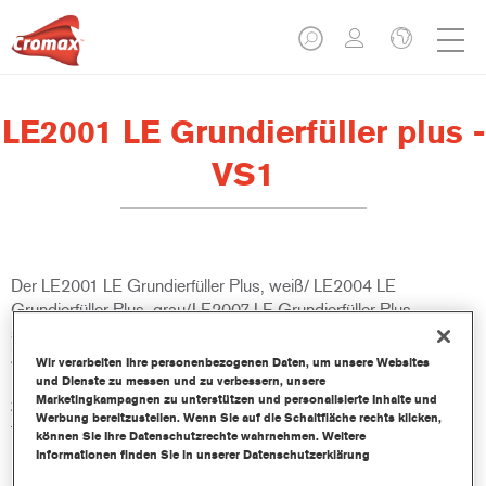
LE2001 LE Grundierfüller plus -
VS1
Der LE2001 LE Grundierfüller Plus, weiß/ LE2004 LE
Grundierfüller Plus, grau/LE2007 LE Grundierfüller Plus,
schwarz, ist ein VOC-konformer, emissionsarmer
Zweikomponenten-Premiumfüller, der sowohl als Nass-in-Nass-
Wir verarbeiten Ihre personenbezogenen Daten, um unsere Websites
Füller als auch Schleiffüller angewendet werden kann. Er gehört
und Dienste zu messen und zu verbessern, unsere
Marketingkampagnen zu unterstützen und personalisierte Inhalte und
zum ValueShade System und bietet die optimale Grundierung
Werbung bereitzustellen. Wenn Sie auf die Schaltfläche rechts klicken,
für jede Decklackfarbe.
können Sie Ihre Datenschutzrechte wahrnehmen. Weitere
Informationen finden Sie in unserer Datenschutzerklärung
Produktmerkmale