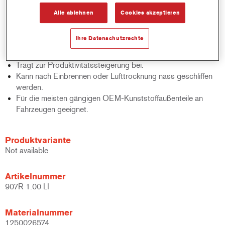
Bietet ausgezeichnete Steinschlagfestigkeit.
Alle ablehnen
Cookies akzeptieren
Bietet zuverlässige Haftung, hohe Elastizität und gute
Fülleigenschaften.
Ihre Datenschutzrechte
Teil des ValueShade-Systems.
Erzielt einen ausgezeichneten Decklackstand.
Trägt zur Produktivitätssteigerung bei.
Kann nach Einbrennen oder Lufttrocknung nass geschliffen
werden.
Für die meisten gängigen OEM-Kunststoffaußenteile an
Fahrzeugen geeignet.
Produktvariante
Not available
Artikelnummer
907R 1.00 LI
Materialnummer
1250026574