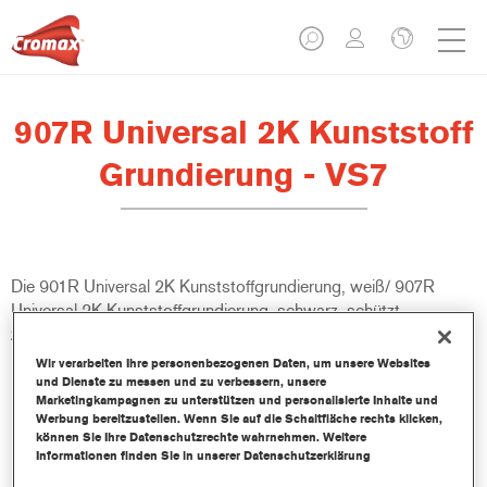
907R Universal 2K Kunststoff
Grundierung - VS7
Die 901R Universal 2K Kunststoffgrundierung, weiß/ 907R
Universal 2K Kunststoffgrundierung, schwarz, schützt
zuverlässig vor Steinschlag und kann direkt auf OEM-
Kunststoffaußenteile aufgetragen werden. Komplizierte
Wir verarbeiten Ihre personenbezogenen Daten, um unsere Websites
Untergrundtests oder Haftvermittler sind überflüssig. Die
und Dienste zu messen und zu verbessern, unsere
Marketingkampagnen zu unterstützen und personalisierte Inhalte und
Kunststoffgrundierung gehört zum ValueShade System und
Werbung bereitzustellen. Wenn Sie auf die Schaltfläche rechts klicken,
bietet die optimale Grundierung für jede Decklackfarbe.
können Sie Ihre Datenschutzrechte wahrnehmen. Weitere
Informationen finden Sie in unserer Datenschutzerklärung
Produktmerkmale