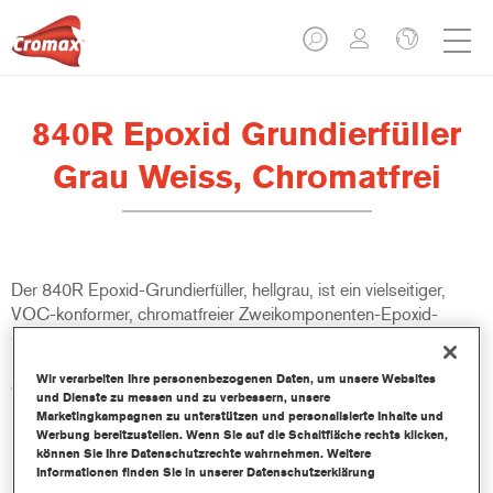
840R Epoxid Grundierfüller
Grau Weiss, Chromatfrei
Der 840R Epoxid-Grundierfüller, hellgrau, ist ein vielseitiger,
VOC-konformer, chromatfreier Zweikomponenten-Epoxid-
Grundierfüller. Er ist überaus korrosionsbeständig und verfügt
über eine hervorragende haftvermittelnde Wirkung. Außerdem
Wir verarbeiten Ihre personenbezogenen Daten, um unsere Websites
erfüllt er die Zulassungsvoraussetzungen bestimmter
und Dienste zu messen und zu verbessern, unsere
Fahrzeughersteller.
Marketingkampagnen zu unterstützen und personalisierte Inhalte und
Werbung bereitzustellen. Wenn Sie auf die Schaltfläche rechts klicken,
können Sie Ihre Datenschutzrechte wahrnehmen. Weitere
Produktmerkmale
Informationen finden Sie in unserer Datenschutzerklärung
Bietet hohe Feuchtigkeitsbeständigkeit und gute Flexibilität.