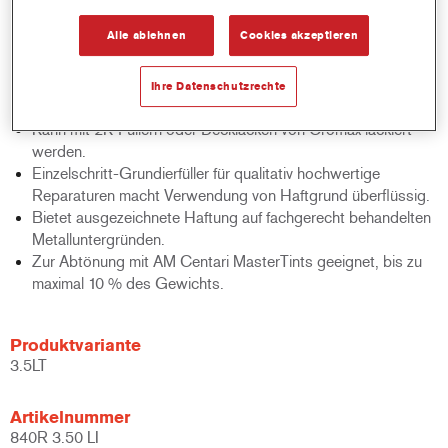
Zur Verwendung als Schleifgrundierfüller und Nass-in-Nass-
Alle ablehnen
Cookies akzeptieren
Grundierfüller geeignet.
Zur Verwendung auf rauen Untergründen wie
granulatgestrahlte Metalle geeignet.
Ihre Datenschutzrechte
Als erste Schicht auf blanken Metallen empfohlen.
Kann mit 2K-Füllern oder Decklacken von Cromax lackiert
werden.
Einzelschritt-Grundierfüller für qualitativ hochwertige
Reparaturen macht Verwendung von Haftgrund überflüssig.
Bietet ausgezeichnete Haftung auf fachgerecht behandelten
Metalluntergründen.
Zur Abtönung mit AM Centari MasterTints geeignet, bis zu
maximal 10 % des Gewichts.
Produktvariante
3.5LT
Artikelnummer
840R 3.50 LI