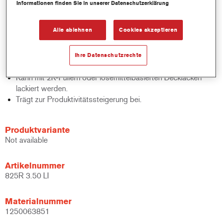
Trägt zur Beseitigung von Hochziehen, Schleifkratzern und
Informationen finden Sie in unserer Datenschutzerklärung
Quellung bei.
Bietet gute Fülleigenschaften sowie ausgezeichnete
Alle ablehnen
Cookies akzeptieren
Ätzbarkeit auf Metallen.
Kann mit Cromax Standardverdünnern verwendet werden.
Zur Abtönung mit AM Centari MasterTints geeignet, bis zu
Ihre Datenschutzrechte
maximal 5 % des Gewichts.
Kann mit 2K-Füllern oder lösemittelbasierten Decklacken
lackiert werden.
Trägt zur Produktivitätssteigerung bei.
Produktvariante
Not available
Artikelnummer
825R 3.50 LI
Materialnummer
1250063851