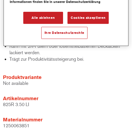
Trägt zur Beseitigung von Hochziehen, Schleifkratzern und
Informationen finden Sie in unserer Datenschutzerklärung
Quellung bei.
Bietet gute Fülleigenschaften sowie ausgezeichnete
Alle ablehnen
Cookies akzeptieren
Ätzbarkeit auf Metallen.
Kann mit Cromax Standardverdünnern verwendet werden.
Zur Abtönung mit AM Centari MasterTints geeignet, bis zu
Ihre Datenschutzrechte
maximal 5 % des Gewichts.
Kann mit 2K-Füllern oder lösemittelbasierten Decklacken
lackiert werden.
Trägt zur Produktivitätssteigerung bei.
Produktvariante
Not available
Artikelnummer
825R 3.50 LI
Materialnummer
1250063851