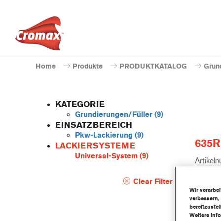
Home
Produkte
PRODUKTKATALOG
Grun
KATEGORIE
Grundierungen/Füller
(9)
EINSATZBEREICH
Pkw-Lackierung
(9)
635R
LACKIERSYSTEME
Universal-System
(9)
Artikel
Materia
Clear Filter
Wir verarbe
verbessern,
Link 
bereitzuste
Weitere Inf