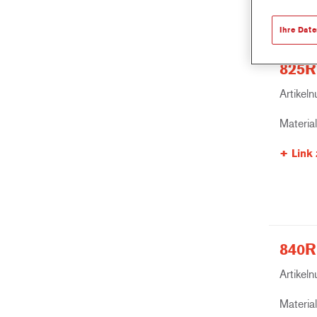
Ihre Dat
825R
Artikel
Materia
Link 
840R
Artikel
Materia