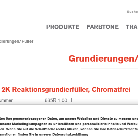
Suche
PRODUKTE
FARBTÖNE
TRA
dierungen/Füller
Grundierungen/
 2K Reaktionsgrundierfüller, Chromatfrei
nummer
635R 1.00 LI
lnummer
1250074186
iten Ihre personenbezogenen Daten, um unsere Websites und Dienste zu messen un
 unsere Marketingkampagnen zu unterstützen und personalisierte Inhalte und Werb
zur Artikelseite
llen. Wenn Sie auf die Schaltfläche rechts klicken, können Sie Ihre Datenschutzrech
ormationen finden Sie in unserer Datenschutzerklärung