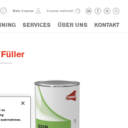
Mein Cromax
Cromax weltweit
INING
SERVICES
ÜBER UNS
KONTAKT
Füller
d zu
ung
te wahrnehmen.