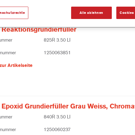
enschutzrechte
Alle ablehnen
Cookies 
 Reaktionsgrundierfüller
nummer
825R 3.50 LI
lnummer
1250063851
zur Artikelseite
 Epoxid Grundierfüller Grau Weiss, Chromat
nummer
840R 3.50 LI
lnummer
1250060237