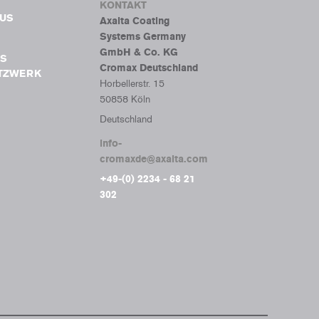
KONTAKT
BUS
Axalta Coating
Systems Germany
GmbH & Co. KG
S
Cromax Deutschland
ETZWERK
Horbellerstr. 15
50858 Köln
Deutschland
info-
cromaxde@axalta.com
+49-(0) 2234 - 68 21
302