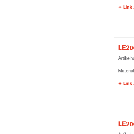
Link 
LE200
Artikel
Materia
Link 
LE200