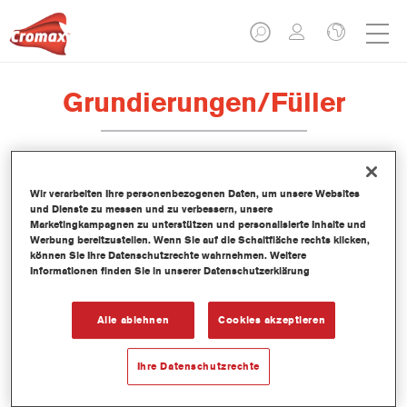
Grundierungen/Füller
P742 Imron® Fleet Line HS Sanding
Wir verarbeiten Ihre personenbezogenen Daten, um unsere Websites
und Dienste zu messen und zu verbessern, unsere
Surfacer VS2
Marketingkampagnen zu unterstützen und personalisierte Inhalte und
Werbung bereitzustellen. Wenn Sie auf die Schaltfläche rechts klicken,
Artikelnummer
P742 3.50 LI
können Sie Ihre Datenschutzrechte wahrnehmen. Weitere
Informationen finden Sie in unserer Datenschutzerklärung
Materialnummer
1250095964
Alle ablehnen
Cookies akzeptieren
Link zur Artikelseite
Ihre Datenschutzrechte