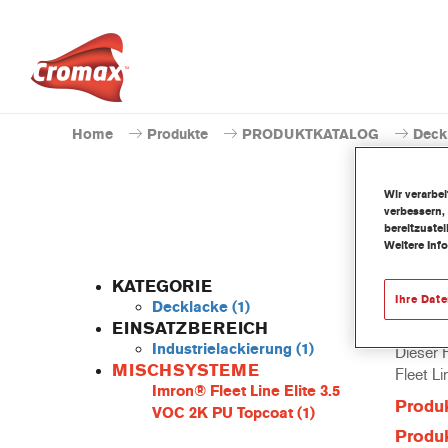
Home
Produkte
PRODUKTKATALOG
Deck
Wir verarbe
verbessern,
bereitzuste
Weitere Inf
KATEGORIE
Ihre Dat
Decklacke
(1)
EINSATZBEREICH
Industrielackierung
(1)
Dieser P
MISCHSYSTEME
Fleet L
Imron® Fleet Line Elite 3.5
Produ
VOC 2K PU Topcoat
(1)
Produk