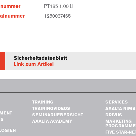
elnummer
PT185 1.00 LI
ialnummer
1250037465
Sicherheitsdatenblatt
Link zum Artikel
TRAINING
SERVICES
TRAININGVIDEOS
AXALTA NIM
MENT
SEMINARUEBERSICHT
DRIVUS
GS
AXALTA ACADEMY
MARKETING
PROGRAMME
LOGIEN
FIVE STAR-N