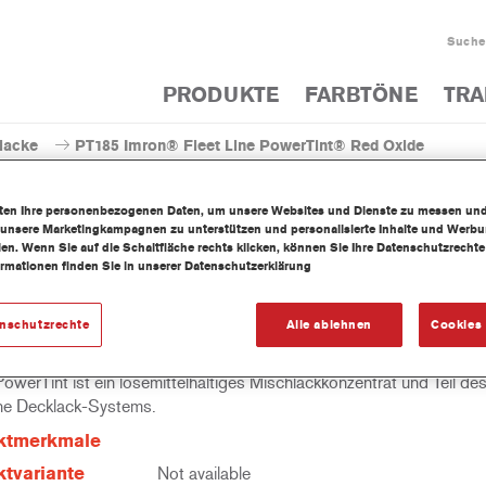
Suche
PRODUKTE
FARBTÖNE
TRA
lacke
PT185 Imron® Fleet Line PowerTint® Red Oxide
iten Ihre personenbezogenen Daten, um unsere Websites und Dienste zu messen un
 unsere Marketingkampagnen zu unterstützen und personalisierte Inhalte und Werb
llen. Wenn Sie auf die Schaltfläche rechts klicken, können Sie Ihre Datenschutzrech
ormationen finden Sie in unserer Datenschutzerklärung
PT185 Imron® Fleet Line Po
enschutzrechte
Alle ablehnen
Cookies 
owerTint ist ein lösemittelhaltiges Mischlackkonzentrat und Teil de
ine Decklack-Systems.
ktmerkmale
tvariante
Not available