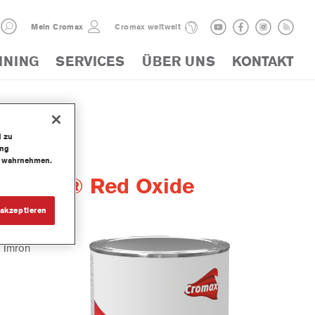
Mein Cromax
Cromax weltweit
INING
SERVICES
ÜBER UNS
KONTAKT
d zu
ung
te wahrnehmen.
werTint® Red Oxide
akzeptieren
s Imron