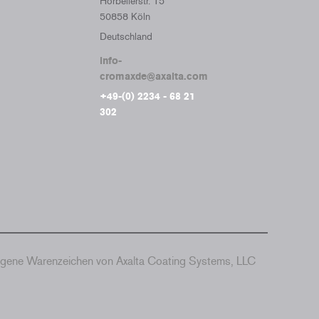
Horbellerstr. 15
50858 Köln
Deutschland
info-
cromaxde@axalta.com
+49-(0) 2234 - 68 21
302
agene Warenzeichen von Axalta Coating Systems, LLC