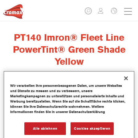
PT140 Imron® Fleet Line
PowerTint® Green Shade
Yellow
Wir verarbeiten Ihre personenbezogenen Daten, um unsere Websites
und Dienste zu messen und zu verbessern, unsere
Dieser PowerTint ist ein lösemittelhaltiges Mischlackkonzentrat
Marketingkampagnen zu unterstützen und personalisierte Inhalte und
und Teil des Imron Fleet Line Decklack-Systems.
Werbung bereitzustellen. Wenn Sie auf die Schaltfläche rechts klicken,
können Sie Ihre Datenschutzrechte wahrnehmen. Weitere
Informationen finden Sie in unserer Datenschutzerklärung
Produktmerkmale
Alle ablehnen
Cookies akzeptieren
Produktvariante