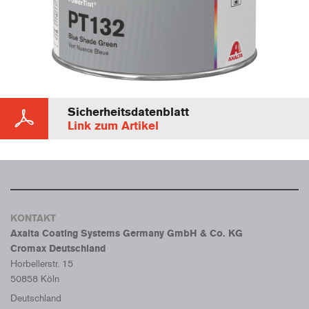
Sicherheitsdatenblatt
Link zum Artikel
KONTAKT
Axalta Coating Systems Germany GmbH & Co. KG
Cromax Deutschland
Horbellerstr. 15
50858 Köln
Deutschland