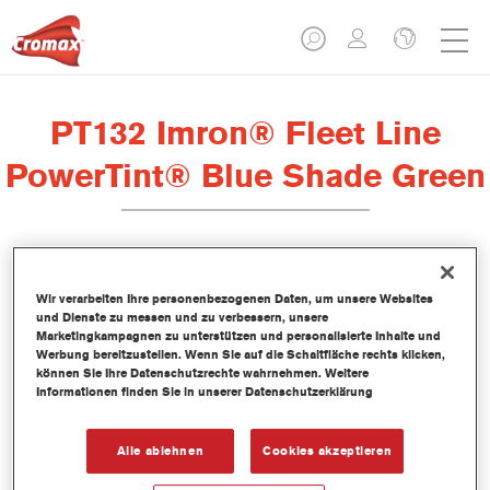
PT132 Imron® Fleet Line
PowerTint® Blue Shade Green
Dieser PowerTint ist ein lösemittelhaltiges Mischlackkonzentrat
Wir verarbeiten Ihre personenbezogenen Daten, um unsere Websites
und Teil des Imron Fleet Line Decklack-Systems.
und Dienste zu messen und zu verbessern, unsere
Marketingkampagnen zu unterstützen und personalisierte Inhalte und
Werbung bereitzustellen. Wenn Sie auf die Schaltfläche rechts klicken,
Produktmerkmale
können Sie Ihre Datenschutzrechte wahrnehmen. Weitere
Informationen finden Sie in unserer Datenschutzerklärung
Produktvariante
Alle ablehnen
Cookies akzeptieren
1LT