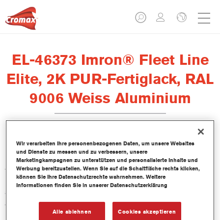
EL-46373 Imron® Fleet Line
Elite, 2K PUR-Fertiglack, RAL
9006 Weiss Aluminium
Wir verarbeiten Ihre personenbezogenen Daten, um unsere Websites
Der Fertigfarbton EL-46373 Imron Fleet Line Elite, 2K PUR,
und Dienste zu messen und zu verbessern, unsere
RAL 9006 weiß aluminium, ist ein Zweikomponenten,
Marketingkampagnen zu unterstützen und personalisierte Inhalte und
Werbung bereitzustellen. Wenn Sie auf die Schaltfläche rechts klicken,
festkörperreicher Decklack für Busse und Lastkraftwagen in der
können Sie Ihre Datenschutzrechte wahrnehmen. Weitere
Farbe Aluminiumweiß. Er ermöglicht die Anwendung von
Informationen finden Sie in unserer Datenschutzerklärung
aluminiumgrau auf Bussen und Lastkraftwagen in einem
Arbeitsgang.
Alle ablehnen
Cookies akzeptieren