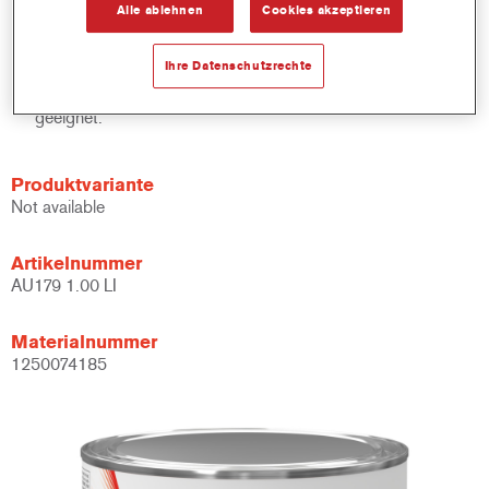
Alle ablehnen
Cookies akzeptieren
Kann in Imron Fleet Line 2K-Decklacken und Imron Fleet Line
2K-Klarlacken verwendet werden: Imron Traffic*, Imron Elite,
Ihre Datenschutzrechte
Imron Elite HDC und EL500.
Sowohl für stark strukturierte als auch glatte Finishs
geeignet.
Produktvariante
Not available
Artikelnummer
AU179 1.00 LI
Materialnummer
1250074185