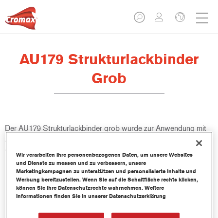
AU179 Strukturlackbinder
Grob
Der AU179 Strukturlackbinder grob wurde zur Anwendung mit
Zweikomponenten-Deck- und Klarlacken entwickelt,
einschließlich der Imron Fleet Line Serie.
Wir verarbeiten Ihre personenbezogenen Daten, um unsere Websites
und Dienste zu messen und zu verbessern, unsere
Marketingkampagnen zu unterstützen und personalisierte Inhalte und
Produktmerkmale
Werbung bereitzustellen. Wenn Sie auf die Schaltfläche rechts klicken,
Kann in 2K-Decklacken und 2K-Klarlacken verwendet
können Sie Ihre Datenschutzrechte wahrnehmen. Weitere
werden: Centari 500 HB*, Centari 501*, Centari 5035,
Informationen finden Sie in unserer Datenschutzerklärung
Imron 700*, 120S*/1200S*, 679S*, 696S*, 3050S*, 3550S,
3750S, 3760S, 3800S, CC6400, CC6600.