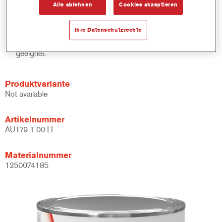
Alle ablehnen
Cookies akzeptieren
Kann in Imron Fleet Line 2K-Decklacken und Imron Fleet Line
2K-Klarlacken verwendet werden: Imron Traffic*, Imron Elite,
Ihre Datenschutzrechte
Imron Elite HDC und EL500.
Sowohl für stark strukturierte als auch glatte Finishs
geeignet.
Produktvariante
Not available
Artikelnummer
AU179 1.00 LI
Materialnummer
1250074185