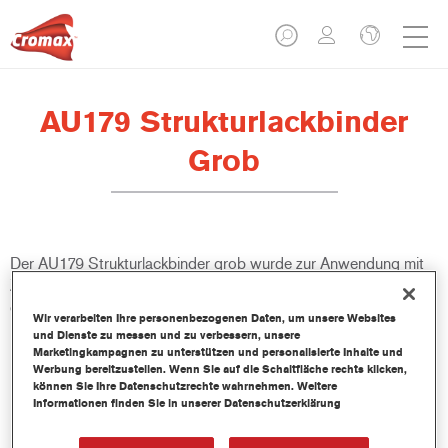
AU179 Strukturlackbinder
Grob
Der AU179 Strukturlackbinder grob wurde zur Anwendung mit
Zweikomponenten-Deck- und Klarlacken entwickelt,
einschließlich der Imron Fleet Line Serie.
Wir verarbeiten Ihre personenbezogenen Daten, um unsere Websites
und Dienste zu messen und zu verbessern, unsere
Marketingkampagnen zu unterstützen und personalisierte Inhalte und
Produktmerkmale
Werbung bereitzustellen. Wenn Sie auf die Schaltfläche rechts klicken,
Kann in 2K-Decklacken und 2K-Klarlacken verwendet
können Sie Ihre Datenschutzrechte wahrnehmen. Weitere
werden: Centari 500 HB*, Centari 501*, Centari 5035,
Informationen finden Sie in unserer Datenschutzerklärung
Imron 700*, 120S*/1200S*, 679S*, 696S*, 3050S*, 3550S,
3750S, 3760S, 3800S, CC6400, CC6600.