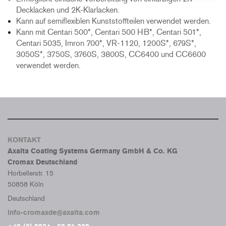
Decklacken und 2K-Klarlacken.
Kann auf semiflexiblen Kunststoffteilen verwendet werden.
Kann mit Centari 500*, Centari 500 HB*, Centari 501*,
Centari 5035, Imron 700*, VR-1120, 1200S*, 679S*,
3050S*, 3750S, 3760S, 3800S, CC6400 und CC6600
verwendet werden.
KONTAKT
Axalta Coating Systems Germany GmbH & Co. KG
Cromax Deutschland
Horbellerstr. 15
50858 Köln
Deutschland
info-cromaxde@axalta.com