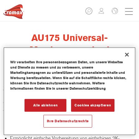
AU175 Universal-
Mattierungsmittel
Wir verarbeiten Ihre personenbezogenen Daten, um unsere Websites
und Dienste zu messen und zu verbessern, unsere
Marketingkampagnen zu unterstützen und personalisierte Inhalte und
Werbung bereitzustellen. Wenn Sie auf die Schaltfläche rechts klicken,
Das AU175 Universal-Mattierungsmittel ist für die meisten
können Sie Ihre Datenschutzrechte wahrnehmen. Weitere
Zweikomponenten-Deck- und Klarlacke von Cromax geeignet.
Informationen finden Sie in unserer Datenschutzerklärung
Es bietet eine benutzerfreundliche Lackvorbereitung für
einfarbige, Zweikomponenten-Decklacke und
Alle ablehnen
Cookies akzeptieren
Zweikomponenten-Klarlacke in verschiedenen
Mischverhältnissen, je nach gewünschtem Glanzgrad.
Ihre Datenschutzrechte
Produktmerkmale
Ermöglicht einfache Vorbereitung von einfarbigen 2K-