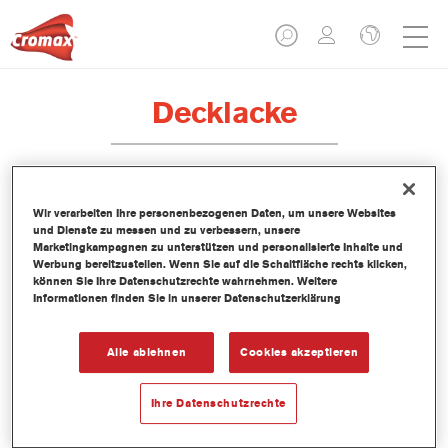
Decklacke
LI410 Imron® Fleet Line Industrie
Wir verarbeiten Ihre personenbezogenen Daten, um unsere Websites
und Dienste zu messen und zu verbessern, unsere
Alkyd Binder
Marketingkampagnen zu unterstützen und personalisierte Inhalte und
Werbung bereitzustellen. Wenn Sie auf die Schaltfläche rechts klicken,
Artikelnummer
LI410 3.50 LI
können Sie Ihre Datenschutzrechte wahrnehmen. Weitere
Informationen finden Sie in unserer Datenschutzerklärung
Materialnummer
1250071737
Alle ablehnen
Cookies akzeptieren
Link zur Artikelseite
Ihre Datenschutzrechte