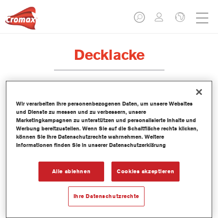
Decklacke
LI420 Imron® Fleet Line Industrie 1K
Wir verarbeiten Ihre personenbezogenen Daten, um unsere Websites
und Dienste zu messen und zu verbessern, unsere
Acryl Binder
Marketingkampagnen zu unterstützen und personalisierte Inhalte und
Werbung bereitzustellen. Wenn Sie auf die Schaltfläche rechts klicken,
Artikelnummer
LI420 3.50 LI
können Sie Ihre Datenschutzrechte wahrnehmen. Weitere
Informationen finden Sie in unserer Datenschutzerklärung
Materialnummer
1250092899
Alle ablehnen
Cookies akzeptieren
Link zur Artikelseite
Ihre Datenschutzrechte