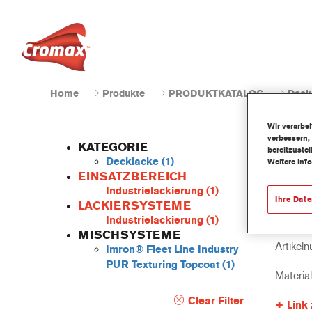
Home
Produkte
PRODUKTKATALOG
Deck
Wir verarbe
verbessern,
KATEGORIE
bereitzuste
Decklacke
(1)
Weitere Inf
EINSATZBEREICH
Industrielackierung
(1)
EV33
Ihre Dat
LACKIERSYSTEME
Bind
Industrielackierung
(1)
MISCHSYSTEME
Artikel
Imron® Fleet Line Industry
PUR Texturing Topcoat
(1)
Materia
Clear Filter
Link 