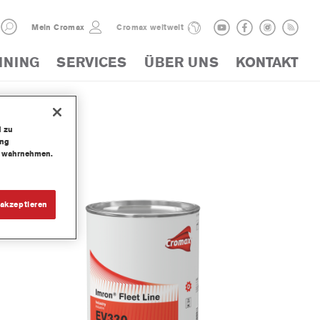
Mein Cromax
Cromax weltweit
INING
SERVICES
ÜBER UNS
KONTAKT
e
d zu
ung
te wahrnehmen.
akzeptieren