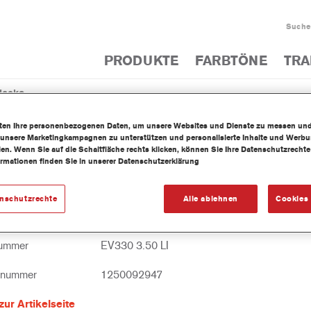
Suche
PRODUKTE
FARBTÖNE
TRA
lacke
Decklack
iten Ihre personenbezogenen Daten, um unsere Websites und Dienste zu messen un
 unsere Marketingkampagnen zu unterstützen und personalisierte Inhalte und Werb
llen. Wenn Sie auf die Schaltfläche rechts klicken, können Sie Ihre Datenschutzrech
ormationen finden Sie in unserer Datenschutzerklärung
0 Imron® Fleet Line Industrie PUR Struktu
enschutzrechte
Alle ablehnen
Cookies 
er
nummer
EV330 3.50 LI
lnummer
1250092947
zur Artikelseite