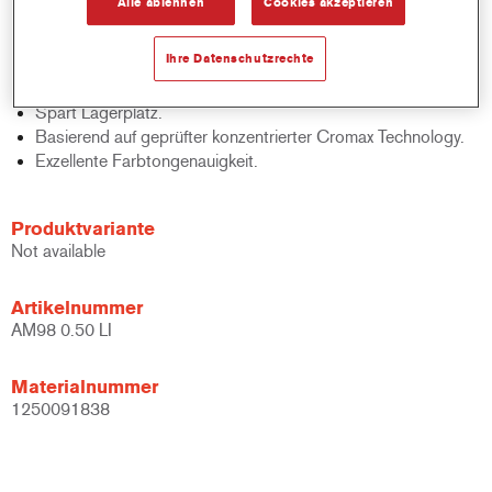
Alle ablehnen
Cookies akzeptieren
Lackqualitäten-medium - und high Solid Decklacke und
Basislacke.
Ihre Datenschutzrechte
Schnelle Bestandskontrolle.
Schnelle Materialverwaltung.
Spart Lagerplatz.
Basierend auf geprüfter konzentrierter Cromax Technology.
Exzellente Farbtongenauigkeit.
Produktvariante
Not available
Artikelnummer
AM98 0.50 LI
Materialnummer
1250091838