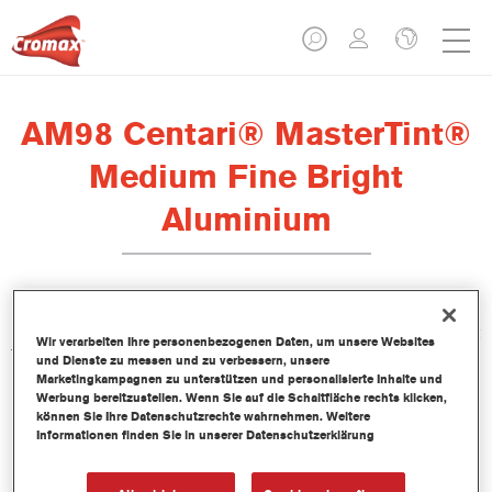
AM98 Centari® MasterTint®
Medium Fine Bright
Aluminium
Das lösemittelhaltige Mischlackkonzentrat Centari MasterTint ist
Wir verarbeiten Ihre personenbezogenen Daten, um unsere Websites
Teil des Centari Decklack- und Basislack-Systems.
und Dienste zu messen und zu verbessern, unsere
Marketingkampagnen zu unterstützen und personalisierte Inhalte und
Werbung bereitzustellen. Wenn Sie auf die Schaltfläche rechts klicken,
Produktmerkmale
können Sie Ihre Datenschutzrechte wahrnehmen. Weitere
Unverwechselbares, Vielseitiges und einfach zu
Informationen finden Sie in unserer Datenschutzerklärung
handhabenes Reparaturlacksystem.
Ein Mischbanksystem liefert alle lösemittelbasierenden