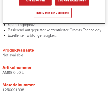
Alle ablehnen
Cookies akzeptieren
Lackqualitäten-medium - und high Solid Decklacke und
Basislacke.
Ihre Datenschutzrechte
Schnelle Bestandskontrolle.
Schnelle Materialverwaltung.
Spart Lagerplatz.
Basierend auf geprüfter konzentrierter Cromax Technology.
Exzellente Farbtongenauigkeit.
Produktvariante
Not available
Artikelnummer
AM98 0.50 LI
Materialnummer
1250091838