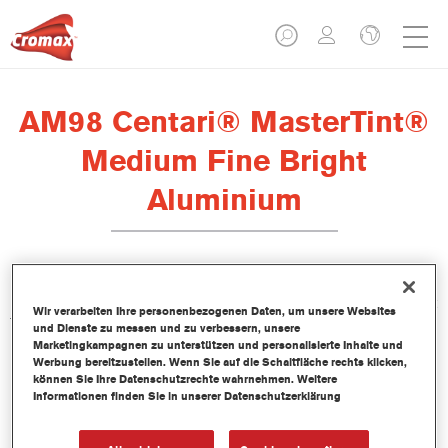
AM98 Centari® MasterTint®
Medium Fine Bright
Aluminium
Das lösemittelhaltige Mischlackkonzentrat Centari MasterTint ist
Wir verarbeiten Ihre personenbezogenen Daten, um unsere Websites
Teil des Centari Decklack- und Basislack-Systems.
und Dienste zu messen und zu verbessern, unsere
Marketingkampagnen zu unterstützen und personalisierte Inhalte und
Werbung bereitzustellen. Wenn Sie auf die Schaltfläche rechts klicken,
Produktmerkmale
können Sie Ihre Datenschutzrechte wahrnehmen. Weitere
Unverwechselbares, Vielseitiges und einfach zu
Informationen finden Sie in unserer Datenschutzerklärung
handhabenes Reparaturlacksystem.
Ein Mischbanksystem liefert alle lösemittelbasierenden