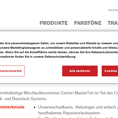
Suche
PRODUKTE
FARBTÖNE
TRA
- & Basislacke
AM960 Centari® MasterTint® Special Fine Bright
iten Ihre personenbezogenen Daten, um unsere Websites und Dienste zu messen un
 unsere Marketingkampagnen zu unterstützen und personalisierte Inhalte und Werb
llen. Wenn Sie auf die Schaltfläche rechts klicken, können Sie Ihre Datenschutzrech
ormationen finden Sie in unserer Datenschutzerklärung
60 Centari® MasterTint® Speci
enschutzrechte
Alle ablehnen
Cookies 
mittelhaltige Mischlackkonzentrat Centari MasterTint ist Teil des C
k- und Basislack-Systems.
ktmerkmale
Unverwechselbares, Vielseitiges und einfach 
handhabenes Reparaturlacksystem.