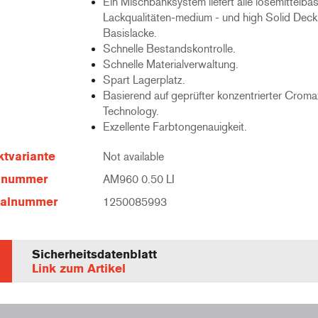
Ein Mischbanksystem liefert alle lösemittelba
Lackqualitäten-medium - und high Solid Deck
Basislacke.
Schnelle Bestandskontrolle.
Schnelle Materialverwaltung.
Spart Lagerplatz.
Basierend auf geprüfter konzentrierter Croma
Technology.
Exzellente Farbtongenauigkeit.
tvariante
Not available
elnummer
AM960 0.50 LI
ialnummer
1250085993
Sicherheitsdatenblatt
Link zum Artikel