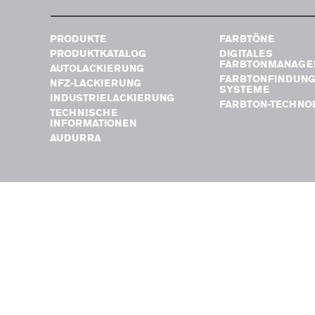
PRODUKTE
FARBTÖNE
PRODUKTKATALOG
DIGITALES
FARBTONMANAGE
AUTOLACKIERUNG
FARBTONFINDUN
NFZ-LACKIERUNG
SYSTEME
INDUSTRIELACKIERUNG
FARBTON-TECHNO
TECHNISCHE
INFORMATIONEN
AUDURRA
ÜBER UNS
WO SIE UNS FINDEN
UNSERE
GESCHICHTE