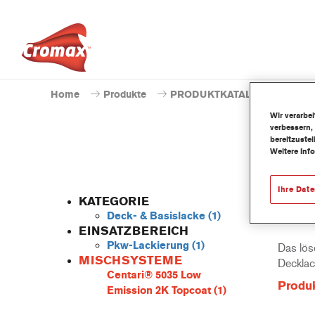
Home
Produkte
PRODUKTKATALOG
Deck
Wir verarbe
verbessern,
bereitzuste
Weitere Inf
AM9
Ihre Dat
KATEGORIE
Deck- & Basislacke
(1)
EINSATZBEREICH
Pkw-Lackierung
(1)
Das löse
MISCHSYSTEME
Decklac
Centari® 5035 Low
Produ
Emission 2K Topcoat
(1)