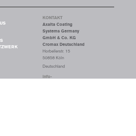
KONTAKT
BUS
Axalta Coating
Systems Germany
GmbH & Co. KG
S
Cromax Deutschland
ETZWERK
Horbellerstr. 15
50858 Köln
Deutschland
info-
cromaxde@axalta.com
+49-(0) 2234 - 68 21
302