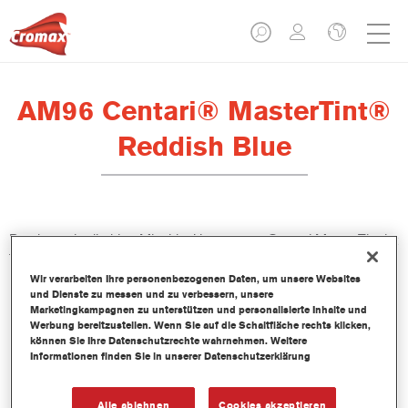
AM96 Centari® MasterTint®
Reddish Blue
Das lösemittelhaltige Mischlackkonzentrat Centari MasterTint ist
Teil des Centari Decklack- und Basislack-Systems.
Wir verarbeiten Ihre personenbezogenen Daten, um unsere Websites
und Dienste zu messen und zu verbessern, unsere
Produktmerkmale
Marketingkampagnen zu unterstützen und personalisierte Inhalte und
Unverwechselbares, Vielseitiges und einfach zu
Werbung bereitzustellen. Wenn Sie auf die Schaltfläche rechts klicken,
können Sie Ihre Datenschutzrechte wahrnehmen. Weitere
handhabenes Reparaturlacksystem.
Informationen finden Sie in unserer Datenschutzerklärung
Ein Mischbanksystem liefert alle lösemittelbasierenden
Lackqualitäten-medium - und high Solid Decklacke und
Basislacke.
Alle ablehnen
Cookies akzeptieren