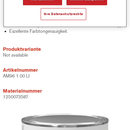
Schnelle Bestandskontrolle.
Schnelle Materialverwaltung.
Ihre Datenschutzrechte
Spart Lagerplatz.
Basierend auf geprüfter konzentrierter Cromax Technology.
Exzellente Farbtongenauigkeit.
Produktvariante
Not available
Artikelnummer
AM96 1.00 LI
Materialnummer
1250073587