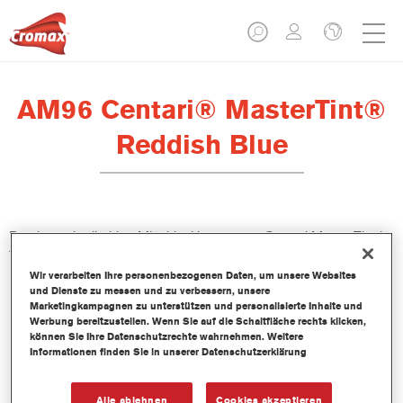
AM96 Centari® MasterTint®
Reddish Blue
Das lösemittelhaltige Mischlackkonzentrat Centari MasterTint ist
Teil des Centari Decklack- und Basislack-Systems.
Wir verarbeiten Ihre personenbezogenen Daten, um unsere Websites
und Dienste zu messen und zu verbessern, unsere
Produktmerkmale
Marketingkampagnen zu unterstützen und personalisierte Inhalte und
Unverwechselbares, Vielseitiges und einfach zu
Werbung bereitzustellen. Wenn Sie auf die Schaltfläche rechts klicken,
können Sie Ihre Datenschutzrechte wahrnehmen. Weitere
handhabenes Reparaturlacksystem.
Informationen finden Sie in unserer Datenschutzerklärung
Ein Mischbanksystem liefert alle lösemittelbasierenden
Lackqualitäten-medium - und high Solid Decklacke und
Basislacke.
Alle ablehnen
Cookies akzeptieren