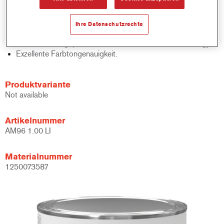
Schnelle Bestandskontrolle.
Schnelle Materialverwaltung.
Ihre Datenschutzrechte
Spart Lagerplatz.
Basierend auf geprüfter konzentrierter Cromax Technology.
Exzellente Farbtongenauigkeit.
Produktvariante
Not available
Artikelnummer
AM96 1.00 LI
Materialnummer
1250073587