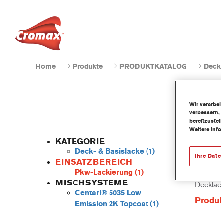
Home
Produkte
PRODUKTKATALOG
Deck
Wir verarbe
verbessern,
bereitzuste
Weitere Inf
KATEGORIE
Deck- & Basislacke
(1)
Ihre Dat
EINSATZBEREICH
Pkw-Lackierung
(1)
Das löse
MISCHSYSTEME
Decklac
Centari® 5035 Low
Produ
Emission 2K Topcoat
(1)