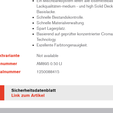
Ein Mischbanksystem liefert alle lösemittelba
Lackqualitäten-medium - und high Solid Deck
Basislacke.
Schnelle Bestandskontrolle.
Schnelle Materialverwaltung.
Spart Lagerplatz.
Basierend auf geprüfter konzentrierter Croma
Technology.
Exzellente Farbtongenauigkeit.
tvariante
Not available
elnummer
AM895 0.50 LI
ialnummer
1250088415
Sicherheitsdatenblatt
Link zum Artikel