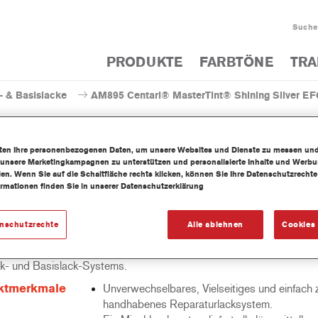
Suche
PRODUKTE
FARBTÖNE
TRA
- & Basislacke
AM895 Centari® MasterTint® Shining Silver E
iten Ihre personenbezogenen Daten, um unsere Websites und Dienste zu messen un
 unsere Marketingkampagnen zu unterstützen und personalisierte Inhalte und Werb
llen. Wenn Sie auf die Schaltfläche rechts klicken, können Sie Ihre Datenschutzrech
AM895 Centari® MasterTint®
ormationen finden Sie in unserer Datenschutzerklärung
enschutzrechte
Alle ablehnen
Cookies 
mittelhaltige Mischlackkonzentrat Centari MasterTint ist Teil des C
k- und Basislack-Systems.
ktmerkmale
Unverwechselbares, Vielseitiges und einfach 
handhabenes Reparaturlacksystem.