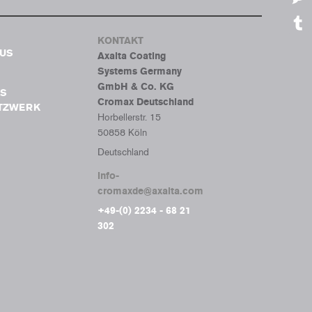
Mes
KONTAKT
Tumb
BUS
Axalta Coating
Systems Germany
GmbH & Co. KG
S
Cromax Deutschland
ETZWERK
Horbellerstr. 15
50858 Köln
Deutschland
info-
cromaxde@axalta.com
+49-(0) 2234 - 68 21
302