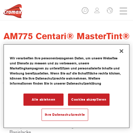
AM775 Centari® MasterTint®
Fireside Copper EFX
Wir verarbeiten Ihre personenbezogenen Daten, um unsere Websites
und Dienste zu messen und zu verbessern, unsere
Marketingkampagnen zu unterstützen und personalisierte Inhalte und
Werbung bereitzustellen. Wenn Sie auf die Schaltfläche rechts klicken,
Das lösemittelhaltige Mischlackkonzentrat Centari MasterTint ist
können Sie Ihre Datenschutzrechte wahrnehmen. Weitere
Informationen finden Sie in unserer Datenschutzerklärung
Teil des Centari Decklack- und Basislack-Systems.
Produktmerkmale
Alle ablehnen
Cookies akzeptieren
Unverwechselbares, Vielseitiges und einfach zu
handhabenes Reparaturlacksystem.
Ihre Datenschutzrechte
Ein Mischbanksystem liefert alle lösemittelbasierenden
Lackqualitäten-medium - und high Solid Decklacke und
Basislacke.