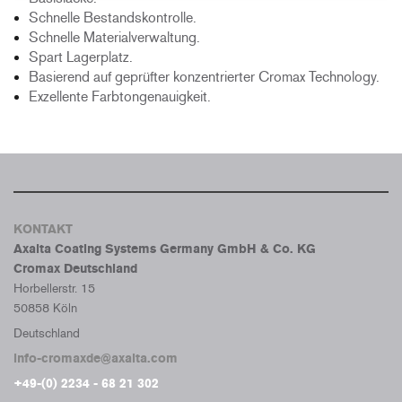
Schnelle Bestandskontrolle.
Schnelle Materialverwaltung.
Spart Lagerplatz.
Basierend auf geprüfter konzentrierter Cromax Technology.
Exzellente Farbtongenauigkeit.
KONTAKT
Axalta Coating Systems Germany GmbH & Co. KG
Cromax Deutschland
Horbellerstr. 15
50858 Köln
Deutschland
info-cromaxde@axalta.com
+49-(0) 2234 - 68 21 302