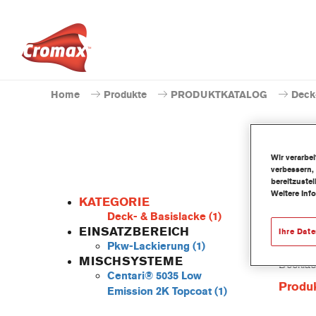
Home
Produkte
PRODUKTKATALOG
Deck
Wir verarbe
verbessern,
bereitzuste
Weitere Inf
KATEGORIE
Deck- & Basislacke
(1)
EINSATZBEREICH
Ihre Dat
Pkw-Lackierung
(1)
Das löse
MISCHSYSTEME
Decklac
Centari® 5035 Low
Produ
Emission 2K Topcoat
(1)