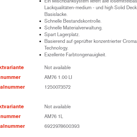
Ein Mischbanksystem liefert alle lösemittelba
Lackqualitäten-medium - und high Solid Deck
Basislacke.
Schnelle Bestandskontrolle.
Schnelle Materialverwaltung.
Spart Lagerplatz.
Basierend auf geprüfter konzentrierter Croma
Technology.
Exzellente Farbtongenauigkeit.
tvariante
Not available
elnummer
AM76 1.00 LI
ialnummer
1250073572
tvariante
Not available
elnummer
AM76 1L
ialnummer
6922978600393