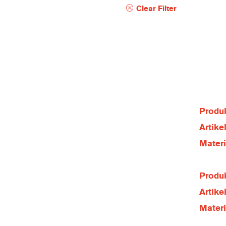
Clear Filter
Produk
Artik
Mater
Produk
Artik
Mater