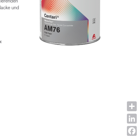
sierenden
lacke und
x
Shar
Link