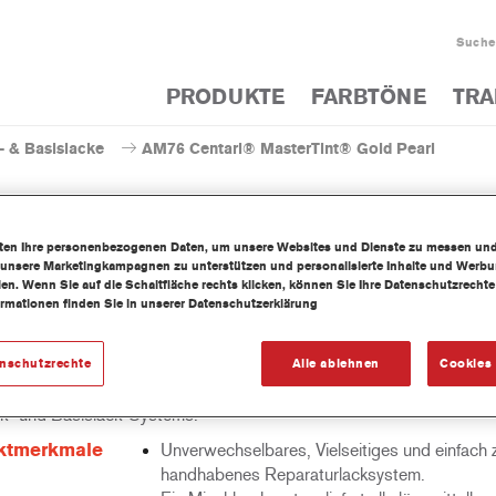
Suche
PRODUKTE
FARBTÖNE
TRA
- & Basislacke
AM76 Centari® MasterTint® Gold Pearl
iten Ihre personenbezogenen Daten, um unsere Websites und Dienste zu messen un
 unsere Marketingkampagnen zu unterstützen und personalisierte Inhalte und Werb
AM76 Centari® MasterTi
llen. Wenn Sie auf die Schaltfläche rechts klicken, können Sie Ihre Datenschutzrech
ormationen finden Sie in unserer Datenschutzerklärung
enschutzrechte
Alle ablehnen
Cookies 
mittelhaltige Mischlackkonzentrat Centari MasterTint ist Teil des C
k- und Basislack-Systems.
ktmerkmale
Unverwechselbares, Vielseitiges und einfach 
handhabenes Reparaturlacksystem.