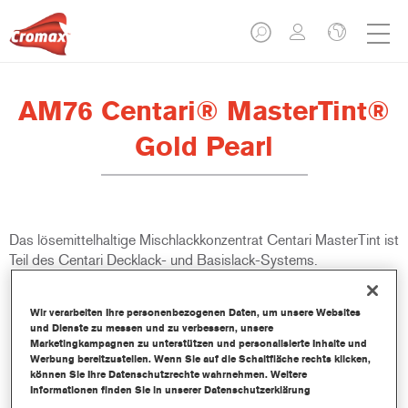
AM76 Centari® MasterTint®
Gold Pearl
Das lösemittelhaltige Mischlackkonzentrat Centari MasterTint ist
Teil des Centari Decklack- und Basislack-Systems.
Produktmerkmale
Wir verarbeiten Ihre personenbezogenen Daten, um unsere Websites
Unverwechselbares, Vielseitiges und einfach zu
und Dienste zu messen und zu verbessern, unsere
Marketingkampagnen zu unterstützen und personalisierte Inhalte und
handhabenes Reparaturlacksystem.
Werbung bereitzustellen. Wenn Sie auf die Schaltfläche rechts klicken,
Ein Mischbanksystem liefert alle lösemittelbasierenden
können Sie Ihre Datenschutzrechte wahrnehmen. Weitere
Lackqualitäten-medium - und high Solid Decklacke und
Informationen finden Sie in unserer Datenschutzerklärung
Basislacke.