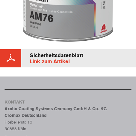
Sicherheitsdatenblatt
Link zum Artikel
KONTAKT
Axalta Coating Systems Germany GmbH & Co. KG
Cromax Deutschland
Horbellerstr. 15
50858 Köln