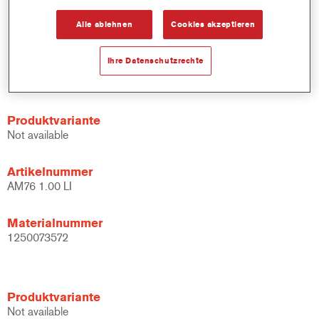
Schnelle Bestandskontrolle.
Alle ablehnen
Cookies akzeptieren
Schnelle Materialverwaltung.
Spart Lagerplatz.
Basierend auf geprüfter konzentrierter Cromax Technology.
Ihre Datenschutzrechte
Exzellente Farbtongenauigkeit.
Produktvariante
Not available
Artikelnummer
AM76 1.00 LI
Materialnummer
1250073572
Produktvariante
Not available