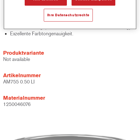
Schnelle Bestandskontrolle.
Schnelle Materialverwaltung.
Ihre Datenschutzrechte
Spart Lagerplatz.
Basierend auf geprüfter konzentrierter Cromax Technology.
Exzellente Farbtongenauigkeit.
Produktvariante
Not available
Artikelnummer
AM755 0.50 LI
Materialnummer
1250046076