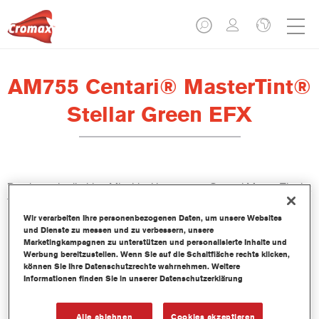
AM755 Centari® MasterTint®
Stellar Green EFX
Das lösemittelhaltige Mischlackkonzentrat Centari MasterTint ist
Teil des Centari Decklack- und Basislack-Systems.
Wir verarbeiten Ihre personenbezogenen Daten, um unsere Websites
und Dienste zu messen und zu verbessern, unsere
Produktmerkmale
Marketingkampagnen zu unterstützen und personalisierte Inhalte und
Unverwechselbares, Vielseitiges und einfach zu
Werbung bereitzustellen. Wenn Sie auf die Schaltfläche rechts klicken,
können Sie Ihre Datenschutzrechte wahrnehmen. Weitere
handhabenes Reparaturlacksystem.
Informationen finden Sie in unserer Datenschutzerklärung
Ein Mischbanksystem liefert alle lösemittelbasierenden
Lackqualitäten-medium - und high Solid Decklacke und
Basislacke.
Alle ablehnen
Cookies akzeptieren