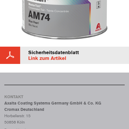
Sicherheitsdatenblatt
Link zum Artikel
KONTAKT
Axalta Coating Systems Germany GmbH & Co. KG
Cromax Deutschland
Horbellerstr. 15
50858 Köln