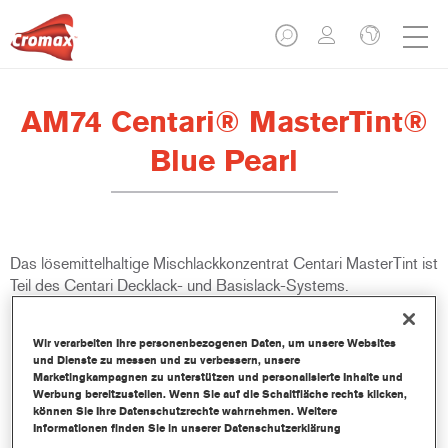
AM74 Centari® MasterTint®
Blue Pearl
Das lösemittelhaltige Mischlackkonzentrat Centari MasterTint ist
Teil des Centari Decklack- und Basislack-Systems.
Produktmerkmale
Wir verarbeiten Ihre personenbezogenen Daten, um unsere Websites
Unverwechselbares, Vielseitiges und einfach zu
und Dienste zu messen und zu verbessern, unsere
Marketingkampagnen zu unterstützen und personalisierte Inhalte und
handhabenes Reparaturlacksystem.
Werbung bereitzustellen. Wenn Sie auf die Schaltfläche rechts klicken,
Ein Mischbanksystem liefert alle lösemittelbasierenden
können Sie Ihre Datenschutzrechte wahrnehmen. Weitere
Lackqualitäten-medium - und high Solid Decklacke und
Informationen finden Sie in unserer Datenschutzerklärung
Basislacke.