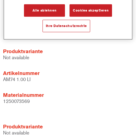
Schnelle Bestandskontrolle.
Alle ablehnen
Cookies akzeptieren
Schnelle Materialverwaltung.
Spart Lagerplatz.
Basierend auf geprüfter konzentrierter Cromax Technology.
Ihre Datenschutzrechte
Exzellente Farbtongenauigkeit.
Produktvariante
Not available
Artikelnummer
AM74 1.00 LI
Materialnummer
1250073569
Produktvariante
Not available