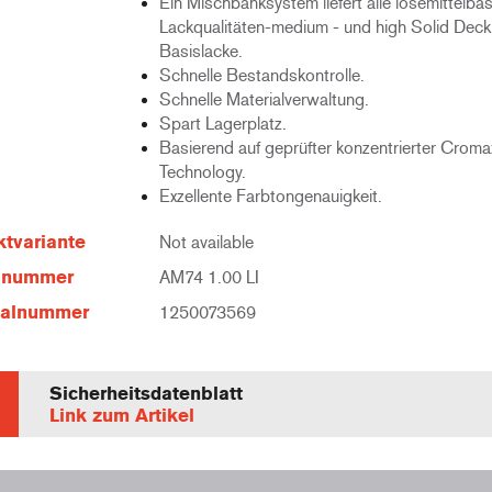
Ein Mischbanksystem liefert alle lösemittelba
Lackqualitäten-medium - und high Solid Deck
Basislacke.
Schnelle Bestandskontrolle.
Schnelle Materialverwaltung.
Spart Lagerplatz.
Basierend auf geprüfter konzentrierter Croma
Technology.
Exzellente Farbtongenauigkeit.
tvariante
Not available
elnummer
AM74 1.00 LI
ialnummer
1250073569
Sicherheitsdatenblatt
Link zum Artikel