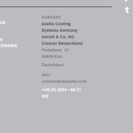
Mes
KONTAKT
Tumb
BUS
Axalta Coating
Systems Germany
GmbH & Co. KG
S
Cromax Deutschland
ETZWERK
Horbellerstr. 15
50858 Köln
Deutschland
info-
cromaxde@axalta.com
+49-(0) 2234 - 68 21
302