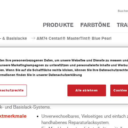
Suche
PRODUKTE
FARBTÖNE
TRA
- & Basislacke
AM74 Centari® MasterTint® Blue Pearl
iten Ihre personenbezogenen Daten, um unsere Websites und Dienste zu messen un
 unsere Marketingkampagnen zu unterstützen und personalisierte Inhalte und Werb
llen. Wenn Sie auf die Schaltfläche rechts klicken, können Sie Ihre Datenschutzrech
AM74 Centari® MasterTi
ormationen finden Sie in unserer Datenschutzerklärung
enschutzrechte
Alle ablehnen
Cookies 
mittelhaltige Mischlackkonzentrat Centari MasterTint ist Teil des C
k- und Basislack-Systems.
ktmerkmale
Unverwechselbares, Vielseitiges und einfach 
handhabenes Reparaturlacksystem.