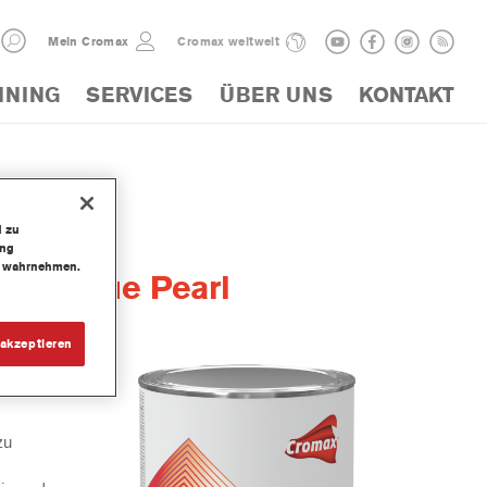
Mein Cromax
Cromax weltweit
INING
SERVICES
ÜBER UNS
KONTAKT
d zu
ung
te wahrnehmen.
nt® Blue Pearl
akzeptieren
entari
zu