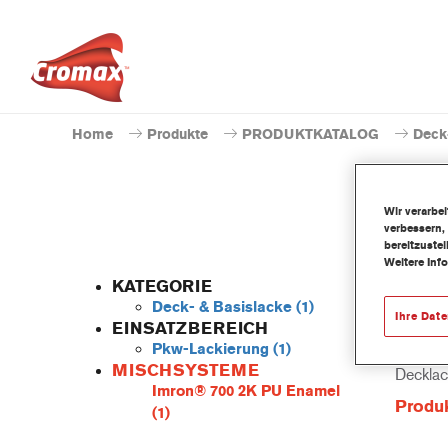
Home
Produkte
PRODUKTKATALOG
Deck
Wir verarbe
verbessern,
bereitzuste
Weitere Inf
KATEGORIE
Deck- & Basislacke
(1)
Ihre Dat
EINSATZBEREICH
Pkw-Lackierung
(1)
Das löse
MISCHSYSTEME
Decklac
Imron® 700 2K PU Enamel
Produ
(1)