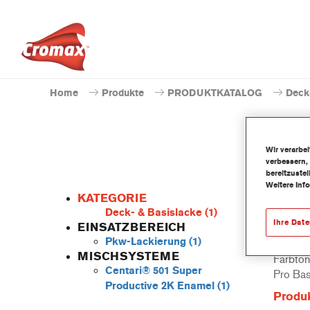
Home
Produkte
PRODUKTKATALOG
Deck
Wir verarbe
verbessern,
bereitzuste
Weitere Inf
KATEGORIE
Deck- & Basislacke
(1)
Ihre Dat
EINSATZBEREICH
Pkw-Lackierung
(1)
Additive
MISCHSYSTEME
Farbtön
Centari® 501 Super
Pro Bas
Productive 2K Enamel
(1)
Produ