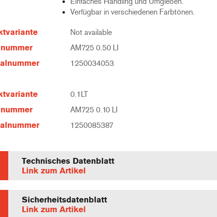
Einfaches Handling und Umgießen.
Verfügbar in verschiedenen Farbtönen.
tvariante
Not available
elnummer
AM725 0.50 LI
ialnummer
1250034053
tvariante
0.1LT
elnummer
AM725 0.10 LI
ialnummer
1250085387
Technisches Datenblatt
Link zum Artikel
Sicherheitsdatenblatt
Link zum Artikel