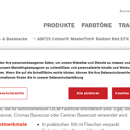
Suche
PRODUKTE
FARBTÖNE
TRA
- & Basislacke
AM725 Centari® MasterTint® Radiant Red EFX
iten Ihre personenbezogenen Daten, um unsere Websites und Dienste zu messen un
 unsere Marketingkampagnen zu unterstützen und personalisierte Inhalte und Werb
llen. Wenn Sie auf die Schaltfläche rechts klicken, können Sie Ihre Datenschutzrech
AM725 Centari® MasterTint
ormationen finden Sie in unserer Datenschutzerklärung
enschutzrechte
Alle ablehnen
Cookies 
 zum Einfärben von Cromax Klarlacken. Sie sorgen für leuchtende, br
e, die für farbtonintensive OEM Farbtöne erforderlich sind. Egal, 
ecoat, Cromax Basecoat oder Centrari Basecoat verwendet wird.
ktmerkmale
In praktischen 100 ml Flaschen verpackt.