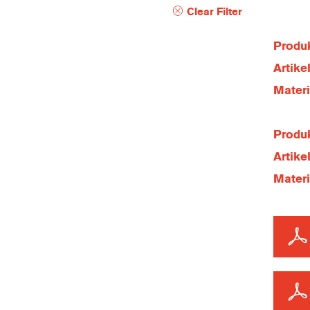
Clear Filter
Produk
Artik
Mater
Produk
Artik
Mater