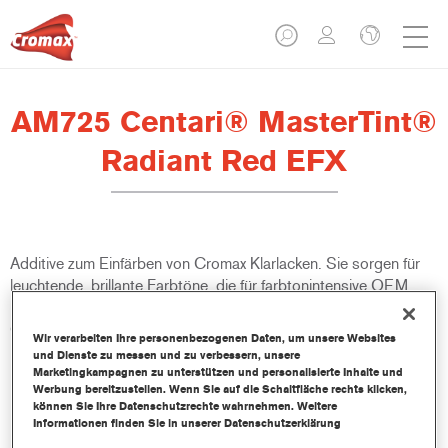
AM725 Centari® MasterTint®
Radiant Red EFX
Additive zum Einfärben von Cromax Klarlacken. Sie sorgen für
leuchtende, brillante Farbtöne, die für farbtonintensive OEM
Farbtöne erforderlich sind. Egal, ob Cromax Pro Basecoat,
Cromax Basecoat oder Centrari Basecoat verwendet wird.
Wir verarbeiten Ihre personenbezogenen Daten, um unsere Websites
und Dienste zu messen und zu verbessern, unsere
Marketingkampagnen zu unterstützen und personalisierte Inhalte und
Produktmerkmale
Werbung bereitzustellen. Wenn Sie auf die Schaltfläche rechts klicken,
In praktischen 100 ml Flaschen verpackt.
können Sie Ihre Datenschutzrechte wahrnehmen. Weitere
Einfaches Handling und Umgießen.
Informationen finden Sie in unserer Datenschutzerklärung
Verfügbar in verschiedenen Farbtönen.