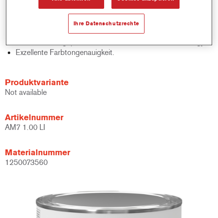
Schnelle Bestandskontrolle.
Schnelle Materialverwaltung.
Ihre Datenschutzrechte
Spart Lagerplatz.
Basierend auf geprüfter konzentrierter Cromax Technology.
Exzellente Farbtongenauigkeit.
Produktvariante
Not available
Artikelnummer
AM7 1.00 LI
Materialnummer
1250073560