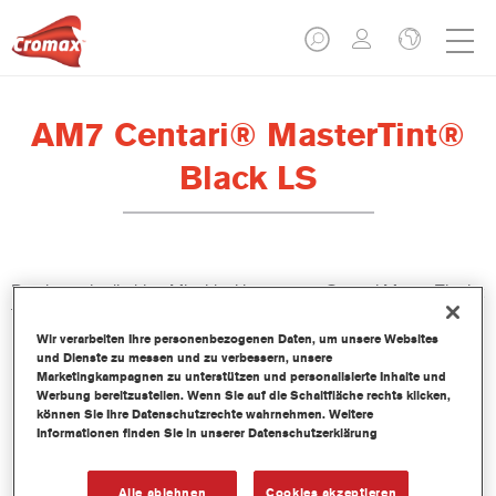
AM7 Centari® MasterTint®
Black LS
Das lösemittelhaltige Mischlackkonzentrat Centari MasterTint ist
Teil des Centari Decklack- und Basislack-Systems.
Wir verarbeiten Ihre personenbezogenen Daten, um unsere Websites
und Dienste zu messen und zu verbessern, unsere
Produktmerkmale
Marketingkampagnen zu unterstützen und personalisierte Inhalte und
Unverwechselbares, Vielseitiges und einfach zu
Werbung bereitzustellen. Wenn Sie auf die Schaltfläche rechts klicken,
können Sie Ihre Datenschutzrechte wahrnehmen. Weitere
handhabenes Reparaturlacksystem.
Informationen finden Sie in unserer Datenschutzerklärung
Ein Mischbanksystem liefert alle lösemittelbasierenden
Lackqualitäten-medium - und high Solid Decklacke und
Basislacke.
Alle ablehnen
Cookies akzeptieren