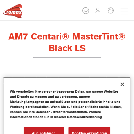
AM7 Centari® MasterTint®
Black LS
Das lösemittelhaltige Mischlackkonzentrat Centari MasterTint ist
Teil des Centari Decklack- und Basislack-Systems.
Wir verarbeiten Ihre personenbezogenen Daten, um unsere Websites
und Dienste zu messen und zu verbessern, unsere
Produktmerkmale
Marketingkampagnen zu unterstützen und personalisierte Inhalte und
Unverwechselbares, Vielseitiges und einfach zu
Werbung bereitzustellen. Wenn Sie auf die Schaltfläche rechts klicken,
können Sie Ihre Datenschutzrechte wahrnehmen. Weitere
handhabenes Reparaturlacksystem.
Informationen finden Sie in unserer Datenschutzerklärung
Ein Mischbanksystem liefert alle lösemittelbasierenden
Lackqualitäten-medium - und high Solid Decklacke und
Basislacke.
Alle ablehnen
Cookies akzeptieren