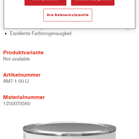
Schnelle Bestandskontrolle.
Schnelle Materialverwaltung.
Ihre Datenschutzrechte
Spart Lagerplatz.
Basierend auf geprüfter konzentrierter Cromax Technology.
Exzellente Farbtongenauigkeit.
Produktvariante
Not available
Artikelnummer
AM7 1.00 LI
Materialnummer
1250073560