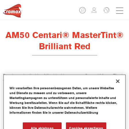
AM50 Centari® MasterTint®
Brilliant Red
Das lösemittelhaltige Mischlackkonzentrat Centari MasterTint ist
Teil des Centari Decklack- und Basislack-Systems.
Wir verarbeiten Ihre personenbezogenen Daten, um unsere Websites
und Dienste zu messen und zu verbessern, unsere
Produktmerkmale
Marketingkampagnen zu unterstützen und personalisierte Inhalte und
Unverwechselbares, Vielseitiges und einfach zu
Werbung bereitzustellen. Wenn Sie auf die Schaltfläche rechts klicken,
können Sie Ihre Datenschutzrechte wahrnehmen. Weitere
handhabenes Reparaturlacksystem.
Informationen finden Sie in unserer Datenschutzerklärung
Ein Mischbanksystem liefert alle lösemittelbasierenden
Lackqualitäten-medium - und high Solid Decklacke und
Basislacke.
Alle ablehnen
Cookies akzeptieren