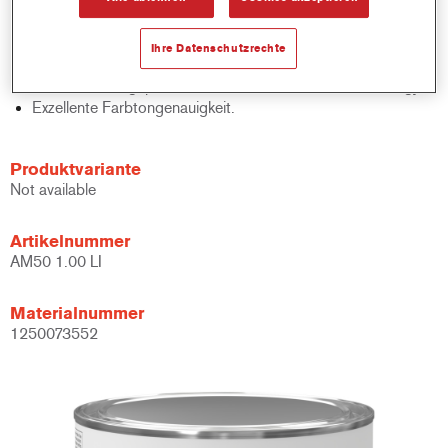
Schnelle Bestandskontrolle.
Schnelle Materialverwaltung.
Ihre Datenschutzrechte
Spart Lagerplatz.
Basierend auf geprüfter konzentrierter Cromax Technology.
Exzellente Farbtongenauigkeit.
Produktvariante
Not available
Artikelnummer
AM50 1.00 LI
Materialnummer
1250073552