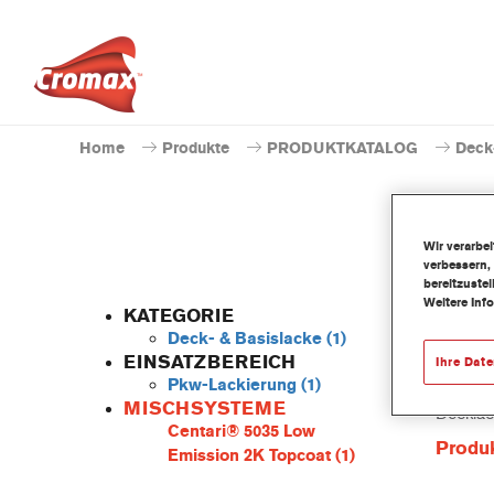
Home
Produkte
PRODUKTKATALOG
Deck
Wir verarbe
verbessern,
bereitzuste
Weitere Inf
KATEGORIE
Deck- & Basislacke
(1)
EINSATZBEREICH
Ihre Dat
Pkw-Lackierung
(1)
Das löse
MISCHSYSTEME
Decklac
Centari® 5035 Low
Produ
Emission 2K Topcoat
(1)