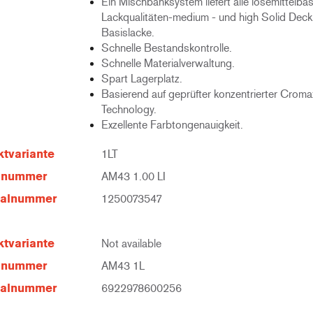
Ein Mischbanksystem liefert alle lösemittelba
Lackqualitäten-medium - und high Solid Deck
Basislacke.
Schnelle Bestandskontrolle.
Schnelle Materialverwaltung.
Spart Lagerplatz.
Basierend auf geprüfter konzentrierter Croma
Technology.
Exzellente Farbtongenauigkeit.
tvariante
1LT
elnummer
AM43 1.00 LI
ialnummer
1250073547
tvariante
Not available
elnummer
AM43 1L
ialnummer
6922978600256