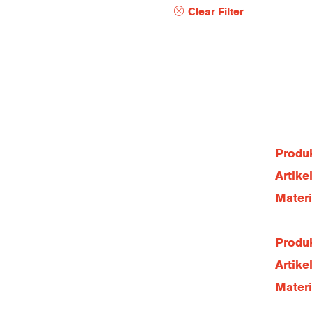
Clear Filter
Produk
Artik
Mater
Produk
Artik
Mater