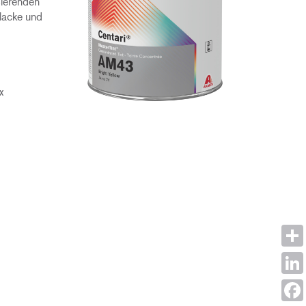
sierenden
lacke und
x
Shar
Link