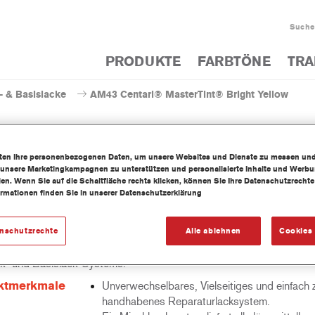
Suche
PRODUKTE
FARBTÖNE
TRA
- & Basislacke
AM43 Centari® MasterTint® Bright Yellow
iten Ihre personenbezogenen Daten, um unsere Websites und Dienste zu messen un
 unsere Marketingkampagnen zu unterstützen und personalisierte Inhalte und Werb
AM43 Centari® MasterTin
llen. Wenn Sie auf die Schaltfläche rechts klicken, können Sie Ihre Datenschutzrech
ormationen finden Sie in unserer Datenschutzerklärung
enschutzrechte
Alle ablehnen
Cookies 
mittelhaltige Mischlackkonzentrat Centari MasterTint ist Teil des C
k- und Basislack-Systems.
ktmerkmale
Unverwechselbares, Vielseitiges und einfach 
handhabenes Reparaturlacksystem.