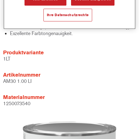
Schnelle Bestandskontrolle.
Schnelle Materialverwaltung.
Ihre Datenschutzrechte
Spart Lagerplatz.
Basierend auf geprüfter konzentrierter Cromax Technology.
Exzellente Farbtongenauigkeit.
Produktvariante
1LT
Artikelnummer
AM30 1.00 LI
Materialnummer
1250073540