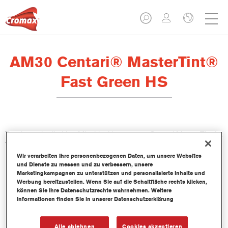
AM30 Centari® MasterTint®
Fast Green HS
Das lösemittelhaltige Mischlackkonzentrat Centari MasterTint ist
Teil des Centari Decklack- und Basislack-Systems.
Wir verarbeiten Ihre personenbezogenen Daten, um unsere Websites
und Dienste zu messen und zu verbessern, unsere
Produktmerkmale
Marketingkampagnen zu unterstützen und personalisierte Inhalte und
Unverwechselbares, Vielseitiges und einfach zu
Werbung bereitzustellen. Wenn Sie auf die Schaltfläche rechts klicken,
können Sie Ihre Datenschutzrechte wahrnehmen. Weitere
handhabenes Reparaturlacksystem.
Informationen finden Sie in unserer Datenschutzerklärung
Ein Mischbanksystem liefert alle lösemittelbasierenden
Lackqualitäten-medium - und high Solid Decklacke und
Basislacke.
Alle ablehnen
Cookies akzeptieren