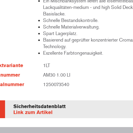
Ein Mischbanksystem liefert alle lösemittelba
Lackqualitäten-medium - und high Solid Deck
Basislacke.
Schnelle Bestandskontrolle.
Schnelle Materialverwaltung.
Spart Lagerplatz.
Basierend auf geprüfter konzentrierter Croma
Technology.
Exzellente Farbtongenauigkeit.
tvariante
1LT
elnummer
AM30 1.00 LI
ialnummer
1250073540
Sicherheitsdatenblatt
Link zum Artikel