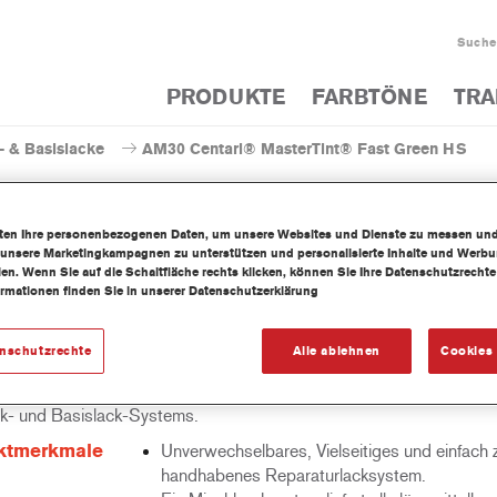
Suche
PRODUKTE
FARBTÖNE
TRA
- & Basislacke
AM30 Centari® MasterTint® Fast Green HS
iten Ihre personenbezogenen Daten, um unsere Websites und Dienste zu messen un
 unsere Marketingkampagnen zu unterstützen und personalisierte Inhalte und Werb
llen. Wenn Sie auf die Schaltfläche rechts klicken, können Sie Ihre Datenschutzrech
AM30 Centari® MasterTin
ormationen finden Sie in unserer Datenschutzerklärung
enschutzrechte
Alle ablehnen
Cookies 
mittelhaltige Mischlackkonzentrat Centari MasterTint ist Teil des C
k- und Basislack-Systems.
ktmerkmale
Unverwechselbares, Vielseitiges und einfach 
handhabenes Reparaturlacksystem.