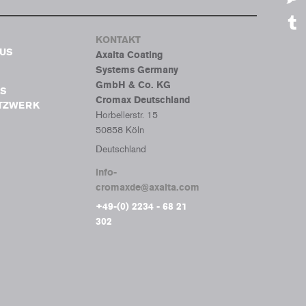
Mes
KONTAKT
Tumb
BUS
Axalta Coating
Systems Germany
GmbH & Co. KG
S
Cromax Deutschland
ETZWERK
Horbellerstr. 15
50858 Köln
Deutschland
info-
cromaxde@axalta.com
+49-(0) 2234 - 68 21
302