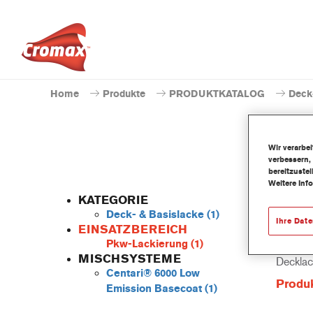
Home
Produkte
PRODUKTKATALOG
Deck
Wir verarbe
verbessern,
bereitzuste
Weitere Inf
KATEGORIE
Deck- & Basislacke
(1)
Ihre Dat
EINSATZBEREICH
Pkw-Lackierung
(1)
Das löse
MISCHSYSTEME
Decklac
Centari® 6000 Low
Produ
Emission Basecoat
(1)