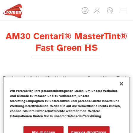
AM30 Centari® MasterTint®
Fast Green HS
Das lösemittelhaltige Mischlackkonzentrat Centari MasterTint ist
Teil des Centari Decklack- und Basislack-Systems.
Wir verarbeiten Ihre personenbezogenen Daten, um unsere Websites
und Dienste zu messen und zu verbessern, unsere
Produktmerkmale
Marketingkampagnen zu unterstützen und personalisierte Inhalte und
Unverwechselbares, Vielseitiges und einfach zu
Werbung bereitzustellen. Wenn Sie auf die Schaltfläche rechts klicken,
können Sie Ihre Datenschutzrechte wahrnehmen. Weitere
handhabenes Reparaturlacksystem.
Informationen finden Sie in unserer Datenschutzerklärung
Ein Mischbanksystem liefert alle lösemittelbasierenden
Lackqualitäten-medium - und high Solid Decklacke und
Basislacke.
Alle ablehnen
Cookies akzeptieren