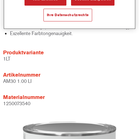
Schnelle Bestandskontrolle.
Schnelle Materialverwaltung.
Ihre Datenschutzrechte
Spart Lagerplatz.
Basierend auf geprüfter konzentrierter Cromax Technology.
Exzellente Farbtongenauigkeit.
Produktvariante
1LT
Artikelnummer
AM30 1.00 LI
Materialnummer
1250073540